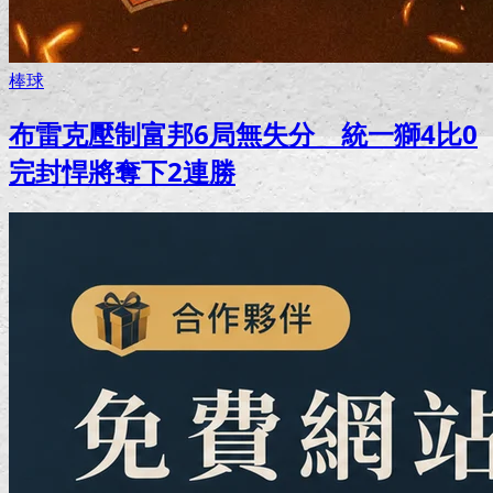
棒球
布雷克壓制富邦6局無失分 統一獅4比0
完封悍將奪下2連勝