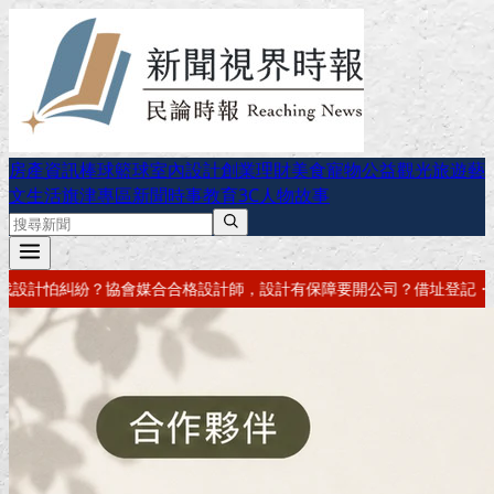
房產資訊
棒球
籃球
室內設計
創業理財
美食
寵物公益
觀光旅遊
藝
文生活
旗津專區
新聞時事
教育
3C
人物故事
保障
要開公司？借址登記・公司設立・工商登記一次辦好
記帳報稅・節稅