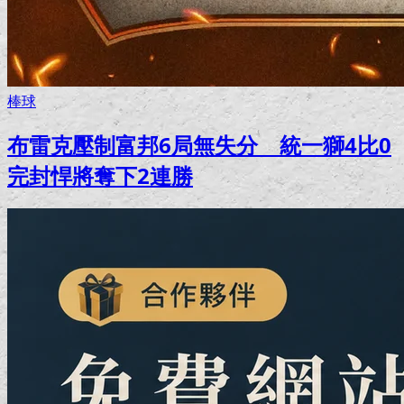
棒球
布雷克壓制富邦6局無失分 統一獅4比0
完封悍將奪下2連勝