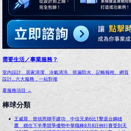
需要生活／事業服務？
室內設計、居家清潔、冷氣清洗、抓漏防水、記帳報稅、網頁
設計…
六大服務，一站對接
看服務項目 →
棒球分類
王威晨、曾頌恩聯手建功 中信兄弟6比1擊退台鋼雄
鷹 穩住下半季競爭優勢中華職棒8月8日例行賽受到天