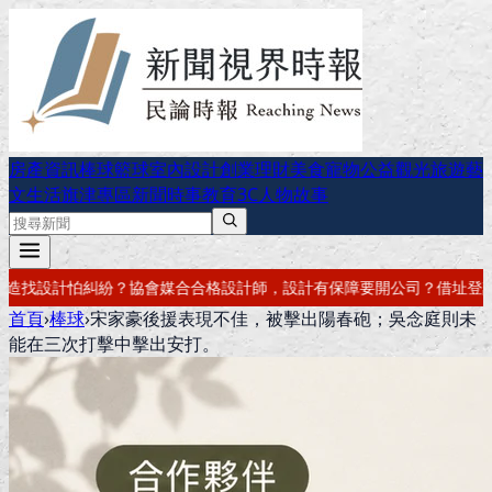
房產資訊
棒球
籃球
室內設計
創業理財
美食
寵物公益
觀光旅遊
藝
文生活
旗津專區
新聞時事
教育
3C
人物故事
，設計有保障
要開公司？借址登記・公司設立・工商登記一次辦好
記帳報
首頁
›
棒球
›
宋家豪後援表現不佳，被擊出陽春砲；吳念庭則未
能在三次打擊中擊出安打。