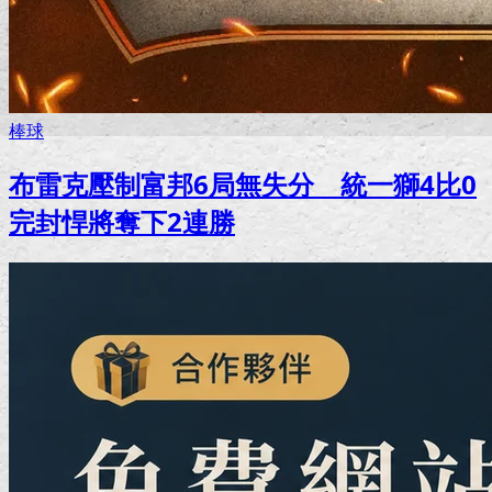
棒球
布雷克壓制富邦6局無失分 統一獅4比0
完封悍將奪下2連勝