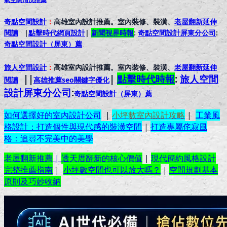
奇點空間設計
：
高雄室內設計推薦。室內裝修、裝潢、
老屋翻新延伸
閱讀
|
點擊時代網頁設計
|
新聞視界時報
:
奇點空間設計屏東分公司
:
奇點空間設計（屏東）
薦
旅人空間設計
：
高雄室內設計推薦。室內裝修、裝潢、
老屋翻新延伸
||
|
點擊時代時報
:
旅人空間
閱讀
高雄推薦seo關鍵字優化
設計屏東分公司
:
奇點空間設計（屏東）
薦
如何選擇好的室內設計公司
|
小坪數室內設計攻略
|
工業風
格設計：打造個性與現代感的裝潢空間
|
打造專屬侘寂風
格：追尋不完美中的美學
老屋翻新推薦
|
透天厝翻新的核心價值
|
現代簡約風格設計
完整推薦指南
|
小坪數空間也可以放大嗎？
|
空間規劃基本
原則及巧妙收納