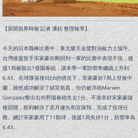
【新聞視界時報 記者 潘鈺 整理報導】
今天的日本職棒比賽中，東北樂天金鷲對決歐力士猛牛。
台灣後援投手宋家豪在剛回到一軍的比賽中表現不佳，後
援1局被敲出1發陽春砲，讓本季一軍防禦率繼續上升到
6.43。在球隊落後0比6的情況下，宋家豪於7局上登板中
繼，雖然成功解決了頓宮裕真，但仍被洋砲Marwin
Gonzalez擊出右外野陽春砲失去1分。不過幸好宋家豪隨
後回穩，順利解決了若月健矢和宜保翔，完成了投球任
務。總計宋家豪用了11顆球，後援1局失掉1分，防禦率為
6.43。