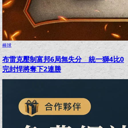
棒球
布雷克壓制富邦6局無失分 統一獅4比0
完封悍將奪下2連勝