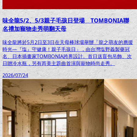
味全龍5/2、5/3親子毛孩日登場 TOMBONIA聯
名禮加寵物走秀萌翻天母
味全龍將於5月2日至3日在天母棒球場舉辦「龍之萌友的應援
時光—『塩』守健康！親子毛孩日」，由台灣塩野義製藥冠
名、日本插畫家TOMBONIA跨界設計。首日送盲包吊飾、次
日贈冷水瓶，另有芮美主題曲首演與寵物時尚走秀。
2026/07/24