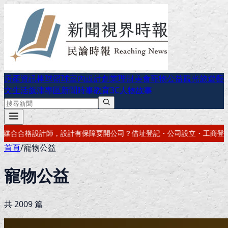
房產資訊
棒球
籃球
室內設計
創業理財
美食
寵物公益
觀光旅遊
藝
文生活
旗津專區
新聞時事
教育
3C
人物故事
司？借址登記・公司設立・工商登記一次辦好
記帳報稅・節稅規劃・帳務
首頁
/
寵物公益
寵物公益
共
2009
篇