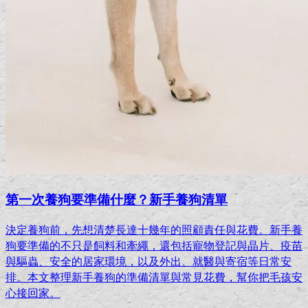
第一次養狗要準備什麼？新手養狗清單
決定養狗前，先想清楚長達十幾年的照顧責任與花費。新手養
狗要準備的不只是飼料和牽繩，還包括寵物登記與晶片、疫苗
與驅蟲、安全的居家環境，以及外出、就醫與寄宿等日常安
排。本文整理新手養狗的準備清單與常見花費，幫你把毛孩安
心接回家。