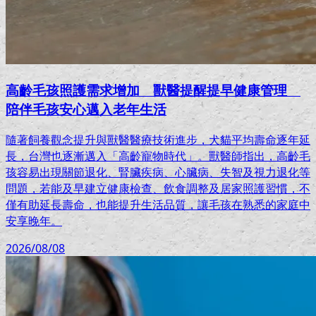
高齡毛孩照護需求增加 獸醫提醒提早健康管理
陪伴毛孩安心邁入老年生活
隨著飼養觀念提升與獸醫醫療技術進步，犬貓平均壽命逐年延
長，台灣也逐漸邁入「高齡寵物時代」。獸醫師指出，高齡毛
孩容易出現關節退化、腎臟疾病、心臟病、失智及視力退化等
問題，若能及早建立健康檢查、飲食調整及居家照護習慣，不
僅有助延長壽命，也能提升生活品質，讓毛孩在熟悉的家庭中
安享晚年。
2026/08/08