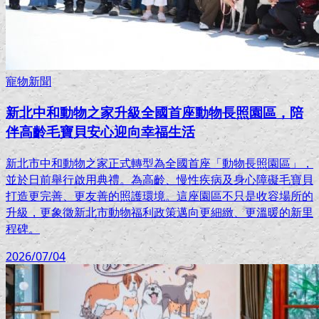
寵物新聞
新北中和動物之家升級全國首座動物長照園區，陪
伴高齡毛寶貝安心迎向幸福生活
新北市中和動物之家正式轉型為全國首座「動物長照園區」，
並於日前舉行啟用典禮。為高齡、慢性疾病及身心障礙毛寶貝
打造更完善、更友善的照護環境。這座園區不只是收容場所的
升級，更象徵新北市動物福利政策邁向更細緻、更溫暖的新里
程碑。
2026/07/04