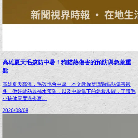
高雄夏天毛孩防中暑！狗貓熱傷害的預防與急救重
點
高雄夏天高溫，毛孩也會中暑！本文教你辨識狗貓熱傷害徵
兆、做好散熱與補水預防，以及中暑當下的急救步驟，守護毛
小孩健康度過炎夏。
2026/08/08