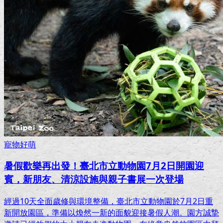
寵物好萌
暑假歡樂再出發！臺北市立動物園7月2日開園迎
賓，新朋友、清涼設施與親子書展一次登場
經過10天全面歲修與環境整備，臺北市立動物園於7月2日重
新開放園區，準備以煥然一新的面貌迎接暑假人潮。園方誠摯