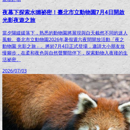
夜幕下探索水獺祕密！臺北市立動物園7月4日開啟
光影夜遊之旅
當夕陽緩緩落下，熟悉的動物園將展現與白天截然不同的迷人
風貌。臺北市立動物園2026年暑假週六夜間開放活動「夜之
動物園 光影之旅」。將於7月4日正式登場，邀請大小朋友放
慢腳步，在柔和夜色與自然聲響陪伴下，探索動物入夜後的生
活祕密。
2026/07/03