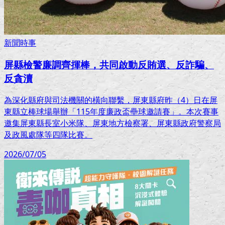
新聞時事
屏縣檢警廉調齊揮棒，共同啟動反賄選、反詐騙、
反貪瀆
為深化縣府與司法機關的橫向聯繫，屏東縣府昨（4）日在屏
東縣立棒球場舉辦「115年度廉政盃壘球邀請賽」。本次賽事
邀集屏東縣長室小米隊、屏東地方檢察署、屏東縣政府警察局
及政風處隊等四隊比賽。
2026/07/05