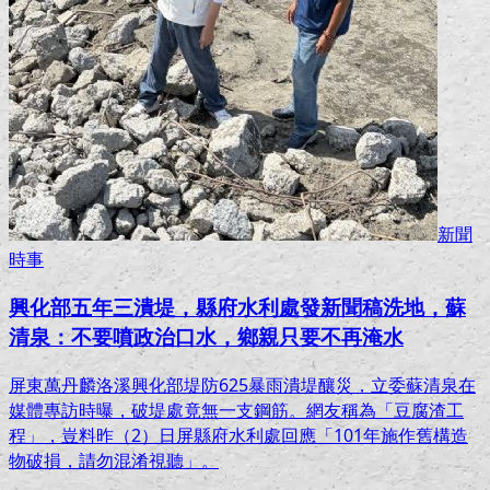
新聞
時事
興化部五年三潰堤，縣府水利處發新聞稿洗地，蘇
清泉：不要噴政治口水，鄉親只要不再淹水
屏東萬丹麟洛溪興化部堤防625暴雨潰堤釀災，立委蘇清泉在
媒體專訪時曝，破堤處竟無一支鋼筋。網友稱為「豆腐渣工
程」，豈料昨（2）日屏縣府水利處回應「101年施作舊構造
物破損，請勿混淆視聽」。