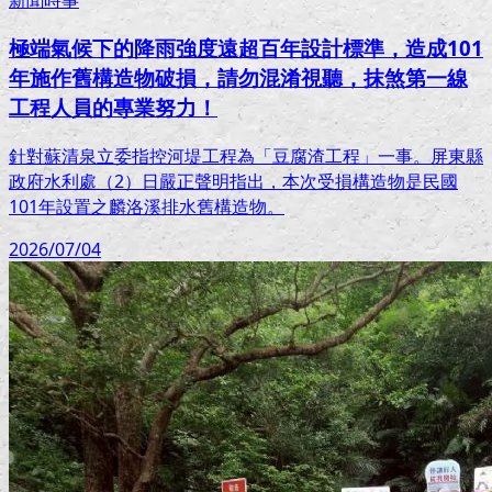
新聞時事
極端氣候下的降雨強度遠超百年設計標準，造成101
年施作舊構造物破損，請勿混淆視聽，抹煞第一線
工程人員的專業努力！
針對蘇清泉立委指控河堤工程為「豆腐渣工程」一事。屏東縣
政府水利處（2）日嚴正聲明指出，本次受損構造物是民國
101年設置之麟洛溪排水舊構造物。
2026/07/04