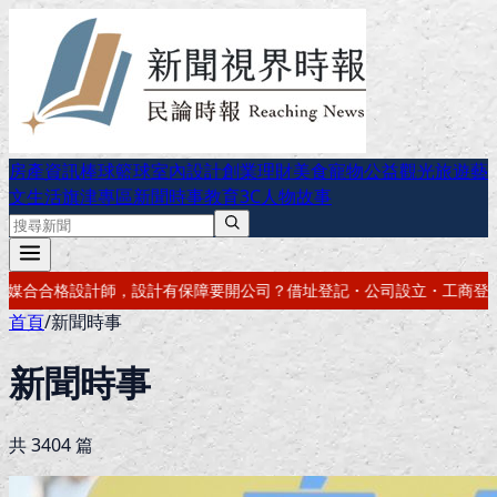
房產資訊
棒球
籃球
室內設計
創業理財
美食
寵物公益
觀光旅遊
藝
文生活
旗津專區
新聞時事
教育
3C
人物故事
址登記・公司設立・工商登記一次辦好
記帳報稅・節稅規劃・帳務健檢
借
首頁
/
新聞時事
新聞時事
共
3404
篇