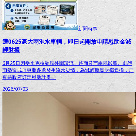
新聞時事
遭0625豪大雨泡水車輛，即日起開放申請慰助金減
輕財損
6月25日因受米克拉颱風外圍環流、鋒面及西南風影響。劇烈
雨勢造成屏東縣多處發生淹水災情，為減輕縣民財損負擔，屏
東縣政府訂定慰助計畫。
2026/07/03