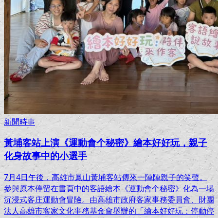
新聞時事
黃埔客站上演《運動會个秘密》繪本好好玩，親子
化身故事中的小選手
7月4日午後，高雄市鳳山黃埔客站傳來一陣陣親子的笑聲。
參與原本停留在書頁中的客語繪本《運動會个秘密》化為一場
沉浸式客庄運動會冒險。由高雄市政府客家事務委員會、財團
法人高雄市客家文化事務基金會舉辦的「繪本好好玩：停動停