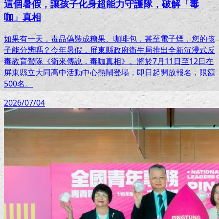
這個暑假，讓孩子化身超能力守護隊，破解「毒
咖」真相
如果有一天，毒品偽裝成糖果、咖啡包，甚至電子煙，您的孩
子能分辨嗎？今年暑假，屏東縣政府衛生局推出全新沉浸式反
毒教育營隊《衛來傳說．毒咖真相》。將於7月11日至12日在
屏東縣立大同高中活動中心熱鬧登場，即日起開放報名，限額
500名。
2026/07/04