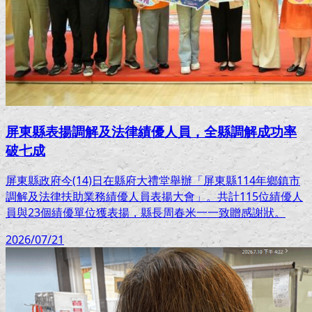
屏東縣表揚調解及法律績優人員，全縣調解成功率
破七成
屏東縣政府今(14)日在縣府大禮堂舉辦「屏東縣114年鄉鎮市
調解及法律扶助業務績優人員表揚大會」。共計115位績優人
員與23個績優單位獲表揚，縣長周春米一一致贈感謝狀。
2026/07/21