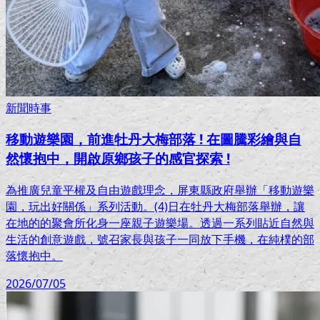
新聞時事
移動遊樂園，前進牡丹大梅部落 ! 在圖騰彩繪與自
然懷抱中，開啟原鄉孩子的感官探索 !
為推廣兒童平權及自由遊戲理念，屏東縣政府舉辦「移動遊樂
園，玩出好關係」系列活動。(4)日在牡丹大梅部落舉辦，讓
在地的的聚會所化身一座親子遊樂場。透過一系列貼近自然與
生活的創意遊戲，號召家長與孩子一同放下手機，在純樸的部
落懷抱中。
2026/07/05