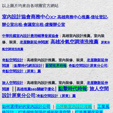
以上圖片均來自各球團官方網站
室內設計協會
商務中心:
👉 高雄商務中心推薦-借址登記-
辦公室出租-會議室出租-虛擬辦公室
中華民國室內設計應用輔導發展協會
：
高雄室內設計推薦。室內裝
:
高雄冷氣空調清洗推薦
修、裝潢、
老屋翻新延伸閱讀
屏東冷
氣空調清洗推薦
奇點空間設計
：
高雄室內設計推薦。室內裝修、裝潢、
老屋翻新延伸
閱讀
|
點擊時代網頁設計
|
新聞視界時報
:
奇點空間設計屏東分公司
:
奇點空間設計（屏東）
薦
旅人空間設計
：
高雄室內設計推薦。室內裝修、裝潢、
老屋翻新延伸
||
|
點擊時代時報
:
旅人空間
閱讀
高雄推薦seo關鍵字優化
設計屏東分公司
:
奇點空間設計（屏東）
薦
如何選擇好的室內設計公司
|
小坪數室內設計攻略
|
工業風
格設計：打造個性與現代感的裝潢空間
|
打造專屬侘寂風