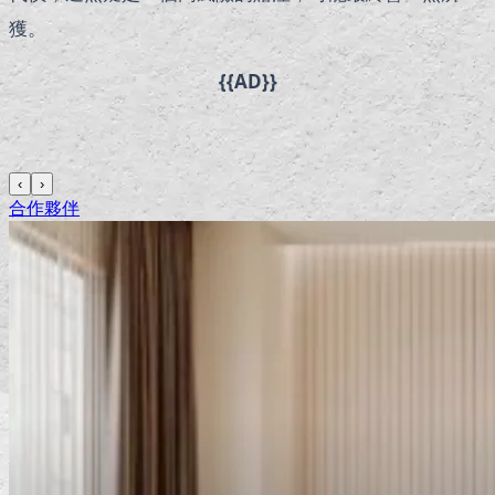
獲。
{{AD}}
‹
›
合作夥伴