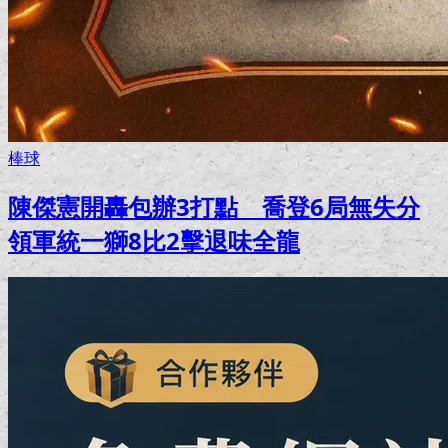
棒球
陳傑憲開轟包辦3打點 喬登6局無失分
領軍統一獅8比2擊退味全龍