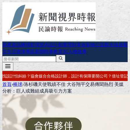
房產資訊
棒球
籃球
室內設計
創業理財
美食
寵物公益
觀光旅遊
藝
文生活
旗津專區
新聞時事
教育
3C
人物故事
計有保障
要開公司？借址登記・公司設立・工商登記一次辦好
記帳報稅・
首頁
›
棒球
›
洛杉磯天使戰績不佳 大谷翔平交易傳聞熱烈 美媒
分析：巨人或難組成具吸引力方案