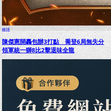
棒球
陳傑憲開轟包辦3打點 喬登6局無失分
領軍統一獅8比2擊退味全龍