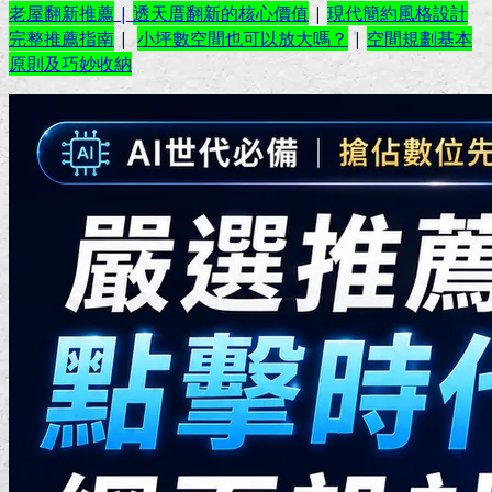
老屋翻新推薦
|
透天厝翻新的核心價值
|
現代簡約風格設計
完整推薦指南
|
小坪數空間也可以放大嗎？
|
空間規劃基本
原則及巧妙收納