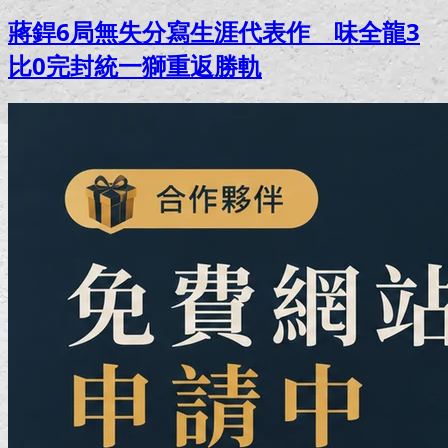
蔣銲6局無失分寫生涯代表作 味全龍3
比0完封統一獅重返勝軌