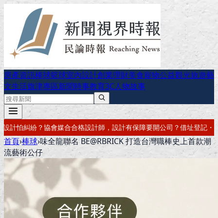
房產資訊
棒球
籃球
室內設計
創業理財
美食
寵物公益
觀光旅遊
藝
文生活
旗津專區
新聞時事
教育
3C
人物故事
設計有保障
要開公司？借址登記・公司設立・工商登記一次辦好
記帳報稅
首頁
›
棒球
›
味全龍聯名 BE@RBRICK 打造台灣職棒史上首款潮
流藝術公仔