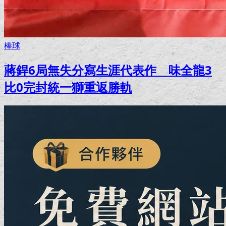
棒球
蔣銲6局無失分寫生涯代表作 味全龍3
比0完封統一獅重返勝軌