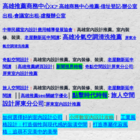
高雄推薦
商務中心:
👉 高雄商務中心推薦-借址登記-辦公室
出租-會議室出租-虛擬辦公室
中華民國室內設計應用輔導發展協會
：
高雄室內設計推薦。室內裝
:
高雄冷氣空調清洗推薦
修、裝潢、
老屋翻新延申閱讀
屏東冷
氣空調清洗推薦
奇點空間設計
：
高雄室內設計推薦。室內裝修、裝潢、
老屋翻新延申
閱讀
|
高雄推薦網頁設計
|
新聞視界時報
:
奇點空間設計屏東分公司
:
屏東室內設計推
薦
旅人空間設計
：
高雄室內設計推薦。室內裝修、裝潢、
老屋翻新延申
||
|
點擊時代時報
:
旅人空間
閱讀
高雄推薦seo關鍵字優化
設計屏東分公司
:
屏東室內設計推
薦
如何選擇好的室內設計公司
|
小坪數室內設計攻略
|
工業風
格設計：打造個性與現代感的裝潢空間
|
打造專屬侘寂風
格：追尋不完美中的美學