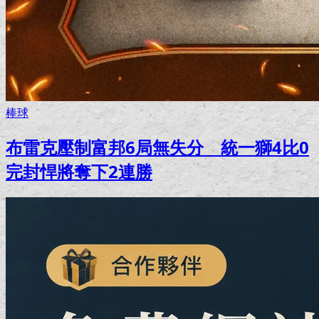
棒球
布雷克壓制富邦6局無失分 統一獅4比0
完封悍將奪下2連勝