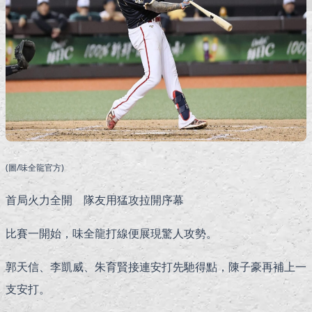
(圖/味全龍官方)
首局火力全開 隊友用猛攻拉開序幕
比賽一開始，味全龍打線便展現驚人攻勢。
郭天信、李凱威、朱育賢接連安打先馳得點，陳子豪再補上一
支安打。