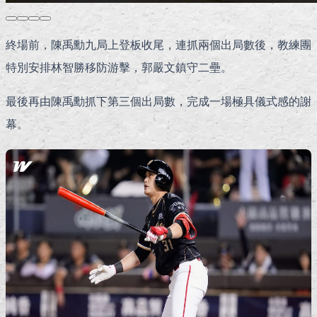
終場前，陳禹勳九局上登板收尾，連抓兩個出局數後，教練團
特別安排林智勝移防游擊，郭嚴文鎮守二壘。
最後再由陳禹勳抓下第三個出局數，完成一場極具儀式感的謝
幕。