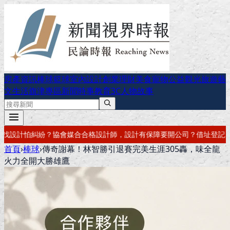
房產資訊
棒球
籃球
室內設計
創業理財
美食
寵物公益
觀光旅遊
藝
文生活
旗津專區
新聞時事
教育
3C
人物故事
有保障
要開公司？借址登記・公司設立・工商登記一次辦好
記帳報稅・節
首頁
›
棒球
›
傳奇謝幕！林智勝引退賽完美生涯305轟，味全龍
火力全開大勝雄鷹