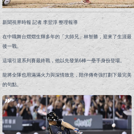
新聞視界時報 記者 李翌淳 整理報導
在中職舞台熠熠生輝多年的「大師兄」林智勝，迎來了生涯最
後一戰。
這場引退系列賽最終戰，他以先發第6棒一壘手身份登場。
龍將全隊也用滿滿火力與深情致意，陪伴傳奇強打劃下最完美
的句點。