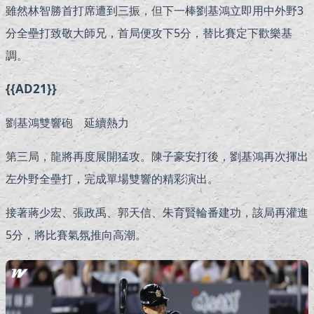
雖然林智勝首打席遭到三振，但下一棒劉基鴻立即用中外野3
分全壘打致敬大師兄，首局便攻下5分，替比賽定下歡樂基
調。
{{AD21}}
劉基鴻雙響砲 延續熱力
第三局，龍將再度展開猛攻。陳子豪安打後，劉基鴻再次揮出
左外野全壘打，完成單場雙響的精彩演出。
接著蔣少宏、張政禹、郭天信、朱育賢輪番建功，該局再灌進
5分，將比賽氣氛推向高潮。