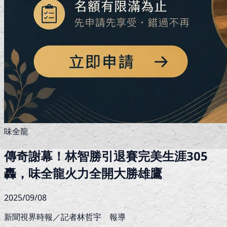
味全龍
傳奇謝幕！林智勝引退賽完美生涯305
轟，味全龍火力全開大勝雄鷹
2025/09/08
新聞視界時報／記者林哲宇 報導