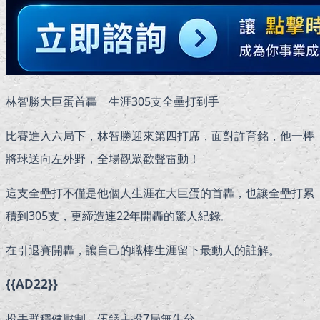
林智勝大巨蛋首轟 生涯305支全壘打到手
比賽進入六局下，林智勝迎來第四打席，面對許育銘，他一棒
將球送向左外野，全場觀眾歡聲雷動！
這支全壘打不僅是他個人生涯在大巨蛋的首轟，也讓全壘打累
積到305支，更締造連22年開轟的驚人紀錄。
在引退賽開轟，讓自己的職棒生涯留下最動人的註解。
{{AD22}}
投手群穩健壓制 伍鐸主投7局無失分