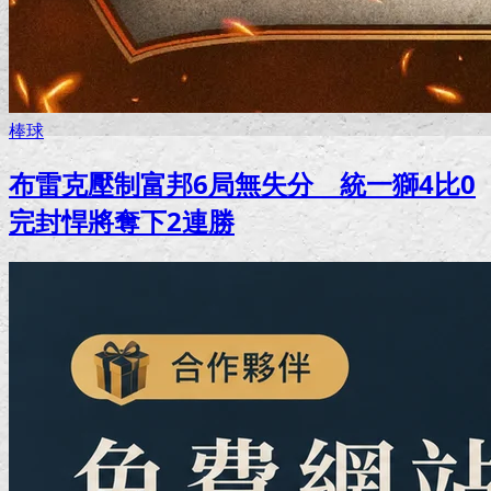
棒球
布雷克壓制富邦6局無失分 統一獅4比0
完封悍將奪下2連勝