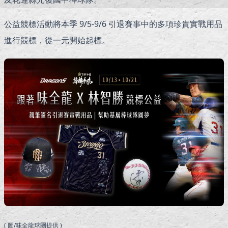
公益競標活動將本季 9/5-9/6 引退賽事中的多項珍貴實戰用品
進行競標，從一元開始起標。
( 圖/味全龍球團提供 )