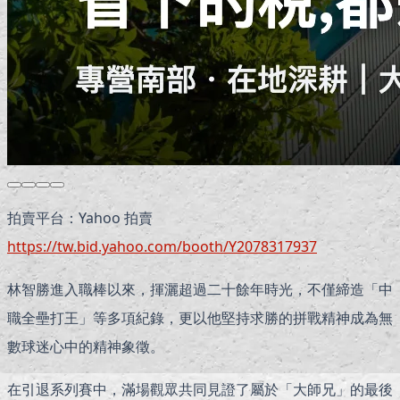
拍賣平台：Yahoo 拍賣
https://tw.bid.yahoo.com/booth/Y2078317937
林智勝進入職棒以來，揮灑超過二十餘年時光，不僅締造「中
職全壘打王」等多項紀錄，更以他堅持求勝的拼戰精神成為無
數球迷心中的精神象徵。
在引退系列賽中，滿場觀眾共同見證了屬於「大師兄」的最後