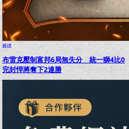
棒球
布雷克壓制富邦6局無失分 統一獅4比0
完封悍將奪下2連勝