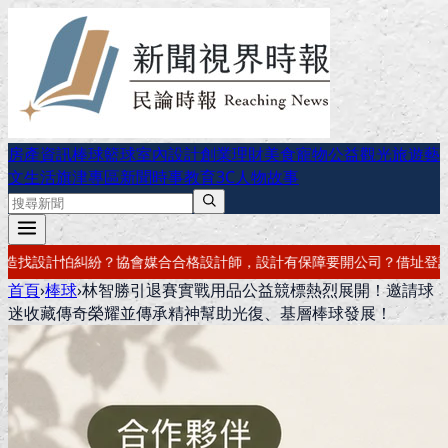
房產資訊
棒球
籃球
室內設計
創業理財
美食
寵物公益
觀光旅遊
藝
文生活
旗津專區
新聞時事
教育
3C
人物故事
設計有保障
要開公司？借址登記・公司設立・工商登記一次辦好
記帳報稅
首頁
›
棒球
›
林智勝引退賽實戰用品公益競標熱烈展開！邀請球
迷收藏傳奇榮耀並傳承精神幫助光復、基層棒球發展！