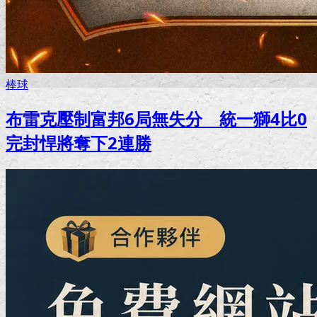
棒球
布雷克壓制富邦6局無失分 統一獅4比0
完封悍將奪下2連勝