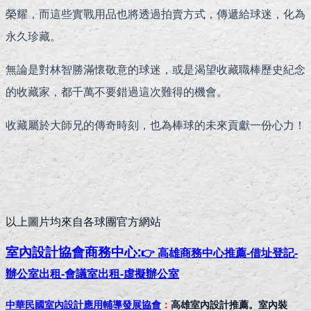
榮耀，而這些實戰用品也將透過拍賣方式，傳遞給球迷，化為
永久珍藏。
無論是對林智勝滿懷敬意的球迷，或是渴望收藏職棒歷史紀念
的收藏家，都千萬不要錯過這次難得的機會。
收藏屬於大師兄的傳奇時刻，也為棒球的未來貢獻一份心力！
以上圖片均來自各球團官方網站
室內設計協會
商務中心:
👉 高雄商務中心推薦-借址登記-
辦公室出租-會議室出租-虛擬辦公室
中華民國室內設計應用輔導發展協會
：
高雄室內設計推薦。室內裝