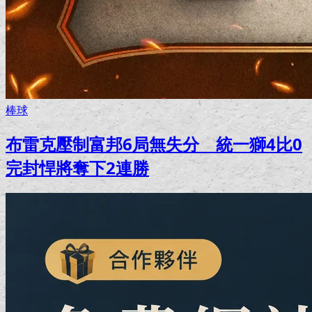
棒球
布雷克壓制富邦6局無失分 統一獅4比0
完封悍將奪下2連勝