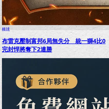
棒球
布雷克壓制富邦6局無失分 統一獅4比0
完封悍將奪下2連勝