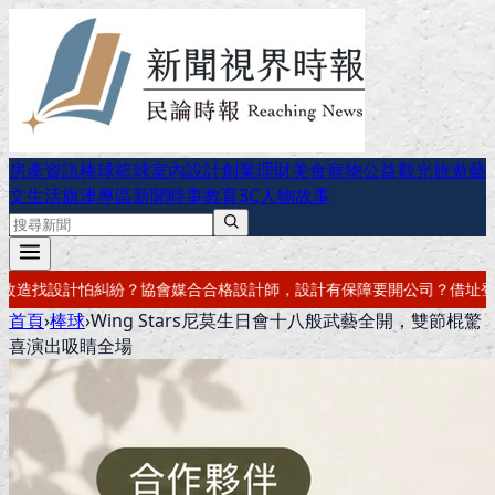
房產資訊
棒球
籃球
室內設計
創業理財
美食
寵物公益
觀光旅遊
藝
文生活
旗津專區
新聞時事
教育
3C
人物故事
，設計有保障
要開公司？借址登記・公司設立・工商登記一次辦好
記帳報
首頁
›
棒球
›
Wing Stars尼莫生日會十八般武藝全開，雙節棍驚
喜演出吸睛全場