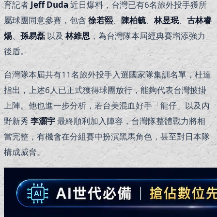
育記者
Jeff Duda
近日爆料，台灣已有6名旅外投手獲所
屬球團同意參賽，包含
徐若熙
、
陳柏毓
、
林昱珉
、
古林睿
煬
、
孫易磊
以及
林維恩
，為台灣隊本屆經典賽增添強力
後盾。
台灣隊本屆共有11名旅外投手入選國家隊集訓名單，杜達
指出，上述6人已正式獲得球團放行，能夠代表台灣披掛
上陣。他也進一步分析，若台美混血好手「龍仔」以及內
野新秀
李灝宇
最終順利加入陣容，台灣隊整體戰力將相
當完整，有機會在分組賽中扮演黑馬角色，甚至對日本隊
構成威脅。