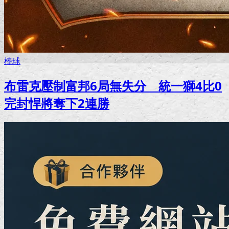
棒球
布雷克壓制富邦6局無失分 統一獅4比0
完封悍將奪下2連勝