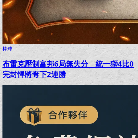
棒球
布雷克壓制富邦6局無失分 統一獅4比0
完封悍將奪下2連勝