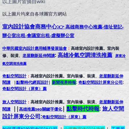
以上圖片皆摘自wiki
以上圖片均來自各球團官方網站
室內設計協會
商務中心:
👉 高雄商務中心推薦-借址登記-
辦公室出租-會議室出租-虛擬辦公室
中華民國室內設計應用輔導發展協會
：
高雄室內設計推薦。室內裝
:
高雄冷氣空調清洗推薦
修、裝潢、
老屋翻新延伸閱讀
屏東冷
氣空調清洗推薦
奇點空間設計
：
高雄室內設計推薦。室內裝修、裝潢、
老屋翻新延伸
閱讀
|
點擊時代網頁設計
|
新聞視界時報
:
奇點空間設計屏東分公司
:
奇點空間設計（屏東）
薦
旅人空間設計
：
高雄室內設計推薦。室內裝修、裝潢、
老屋翻新延伸
||
|
點擊時代時報
:
旅人空間
閱讀
高雄推薦seo關鍵字優化
設計屏東分公司
:
奇點空間設計（屏東）
薦
如何選擇好的室內設計公司
|
小坪數室內設計攻略
|
工業風