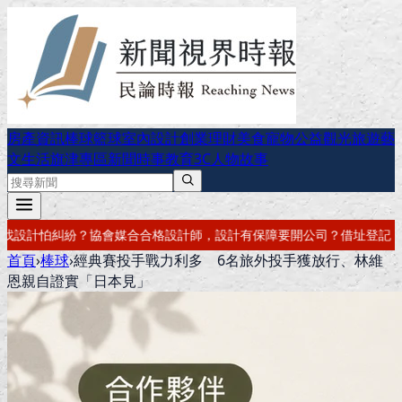
房產資訊
棒球
籃球
室內設計
創業理財
美食
寵物公益
觀光旅遊
藝
文生活
旗津專區
新聞時事
教育
3C
人物故事
計有保障
要開公司？借址登記・公司設立・工商登記一次辦好
記帳報稅・
首頁
›
棒球
›
經典賽投手戰力利多 6名旅外投手獲放行、林維
恩親自證實「日本見」