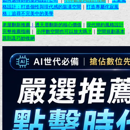
格設計：打造個性與現代感的裝潢空間
|
打造專屬侘寂風
格：追尋不完美中的美學
老屋翻新推薦
|
透天厝翻新的核心價值
|
現代簡約風格設計
完整推薦指南
|
小坪數空間也可以放大嗎？
|
空間規劃基本
原則及巧妙收納