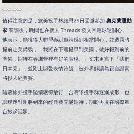
值得注意的是，旅美投手林維恩29日受邀參加
奧克蘭運動
家
春訓後，晚間也在個人 Threads 發文回應球迷關心。
他表示，能獲得大聯盟春訓邀請感到相當開心，並透露將
提前赴美備戰，「我將在下週提早到美國，做好報到前的
準備，期待在春訓營裡有好的表現。」文末更寫下「我們
日本見」，並附上噓聲表情符號，被外界解讀為親自證實
將投入經典賽。
隨著旅外投手陸續獲得放行，台灣隊投手群逐漸成形，也
讓球迷對即將到來的經典賽充滿期待，期盼再度在國際舞
台掀起話題。