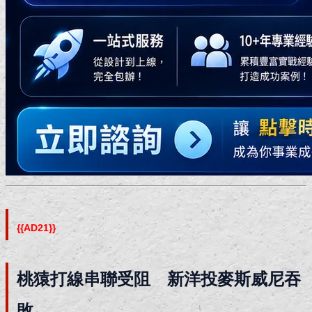
{{AD21}}
桃猿打線串聯受阻 新洋投麥斯威尼吞
敗