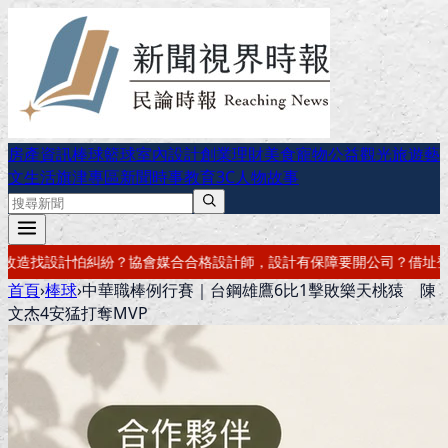
房產資訊
棒球
籃球
室內設計
創業理財
美食
寵物公益
觀光旅遊
藝
文生活
旗津專區
新聞時事
教育
3C
人物故事
，設計有保障
要開公司？借址登記・公司設立・工商登記一次辦好
記帳報
首頁
›
棒球
›
中華職棒例行賽｜台鋼雄鷹6比1擊敗樂天桃猿 陳
文杰4安猛打奪MVP