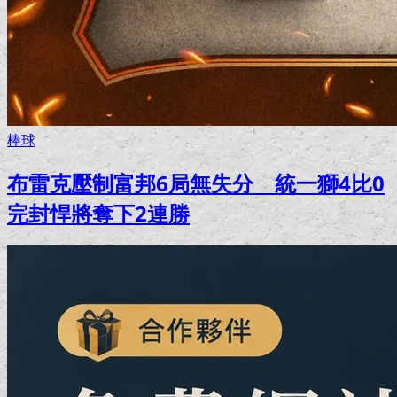
棒球
布雷克壓制富邦6局無失分 統一獅4比0
完封悍將奪下2連勝