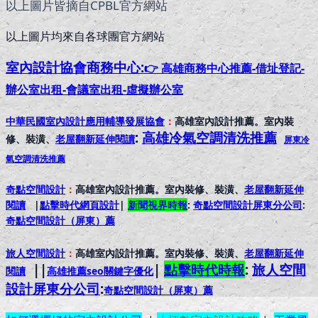
以上圖片皆摘自CPBL官方網站
以上圖片均來自各球團官方網站
室內設計協會
商務中心:
👉 高雄商務中心推薦-借址登記-
辦公室出租-會議室出租-虛擬辦公室
中華民國室內設計應用輔導發展協會
：
高雄室內設計推薦。室內裝
:
高雄冷氣空調清洗推薦
修、裝潢、
老屋翻新延伸閱讀
屏東冷
氣空調清洗推薦
奇點空間設計
：
高雄室內設計推薦。室內裝修、裝潢、
老屋翻新延伸
閱讀
|
點擊時代網頁設計
|
新聞視界時報
:
奇點空間設計屏東分公司
:
奇點空間設計（屏東）
薦
旅人空間設計
：
高雄室內設計推薦。室內裝修、裝潢、
老屋翻新延伸
||
|
點擊時代時報
:
旅人空間
閱讀
高雄推薦seo關鍵字優化
設計屏東分公司
:
奇點空間設計（屏東）
薦