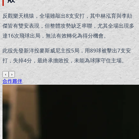
反觀
樂天桃猿
，全場雖敲出8支安打，其中
林泓育
與
李勛
傑
皆有雙安表現，但整體攻勢缺乏串聯，尤其全場出現多
達16次飛球出局，無法有效轉化為得分機會。
此役先發新洋投
麥斯威尼
主投5局，用89球被擊出7支安
打，失掉4分，最終承擔敗投，未能為球隊守住主場。
‹
›
合作夥伴