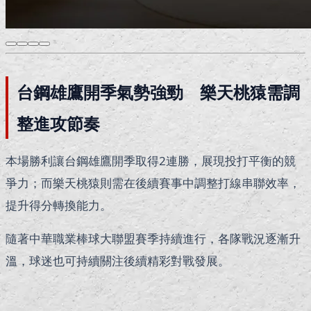
台鋼雄鷹開季氣勢強勁 樂天桃猿需調
整進攻節奏
本場勝利讓
台鋼雄鷹
開季取得2連勝，展現投打平衡的競
爭力；而
樂天桃猿
則需在後續賽事中調整打線串聯效率，
提升得分轉換能力。
隨著
中華職業棒球大聯盟
賽季持續進行，各隊戰況逐漸升
溫，球迷也可持續關注後續精彩對戰發展。