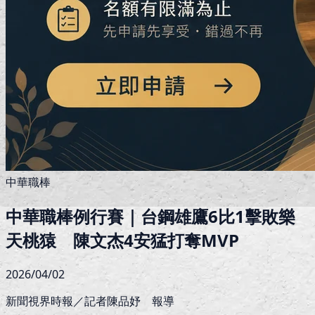
中華職棒
中華職棒例行賽｜台鋼雄鷹6比1擊敗樂
天桃猿 陳文杰4安猛打奪MVP
2026/04/02
新聞視界時報／記者陳品妤 報導