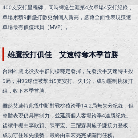
400支安打里程碑，同時締造生涯第4次單場4安打紀錄，
單場累積9個壘打數更創個人新高，憑藉全面性表現獲選
單場最有價值球員（MVP）。
雄鷹投打俱佳 艾速特奪本季首勝
台鋼雄鷹此役投手群同樣穩定發揮，先發投手
艾速特
主投
5局，用95球僅被擊出5支安打、失1分，成功壓制桃猿打
線，收下本季首勝。
雖然艾速特此役中斷對戰桃猿跨季14.2局無失分紀錄，但
整體表現仍具壓制力，並延續個人客場跨季4連勝紀錄。
後續牛棚由
李欣穎
、
陳宇宏
、
王躍霖
與
施子謙
接力登板，
成功守住領先優勢，最終由
韋宏亮
完成關門任務。