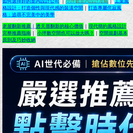
如何選擇好的室內設計公司
|
小坪數室內設計攻略
|
工業風
格設計：打造個性與現代感的裝潢空間
|
打造專屬侘寂風
格：追尋不完美中的美學
老屋翻新推薦
|
透天厝翻新的核心價值
|
現代簡約風格設計
完整推薦指南
|
小坪數空間也可以放大嗎？
|
空間規劃基本
原則及巧妙收納