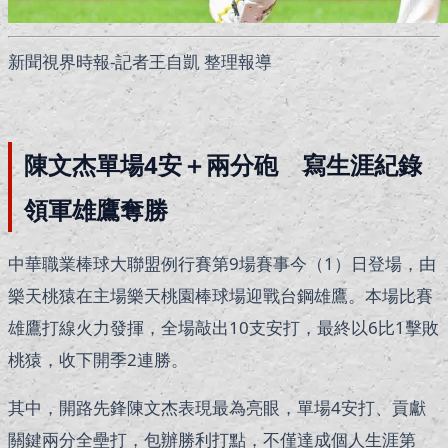
新聞視界時報-記者王自凱 整理報導
陳文杰單場4安＋兩分砲 寫生涯紀錄
領軍雄鷹奪勝
中華職業棒球大聯盟
例行賽第9場賽事今（1）日登場，由
樂天桃猿
在主場樂天桃園棒球場迎戰
台鋼雄鷹
。本場比賽
雄鷹打線火力發揮，全場敲出10支安打，最終以6比1擊敗
桃猿，收下開季2連勝。
其中，開路先鋒
陳文杰
表現最為亮眼，單場4安打、貢獻
關鍵兩分全壘打，包辦勝利打點，不僅達成個人生涯第