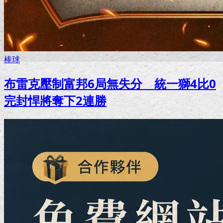
棒球
布雷克壓制富邦6局無失分 統一獅4比0
完封悍將奪下2連勝