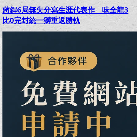
蔣銲6局無失分寫生涯代表作 味全龍3
比0完封統一獅重返勝軌