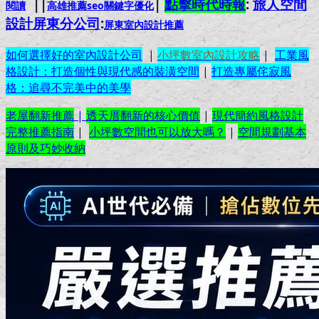
||
|
點擊時代時報
:
旅人空間
閱讀
高雄推薦seo關鍵字優化
設計屏東分公司
:
屏東室內設計推
薦
如何選擇好的室內設計公司
|
小坪數室內設計攻略
|
工業風
格設計：打造個性與現代感的裝潢空間
|
打造專屬侘寂風
格：追尋不完美中的美學
老屋翻新推薦
|
透天厝翻新的核心價值
|
現代簡約風格設計
完整推薦指南
|
小坪數空間也可以放大嗎？
|
空間規劃基本
原則及巧妙收納