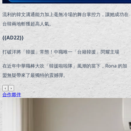
流利的韓文溝通能力加上毫無冷場的舞台掌控力，讓她成功在
台韓兩地斬獲超高人氣。
{{AD22}}
打破洋將「韓援」常態！中職唯一「台籍韓援」閃耀主場
在近年中華職棒大吹「韓援啦啦隊」風潮的當下，Rona 的加
盟無疑帶來了最獨特的震撼彈。
‹
›
合作夥伴