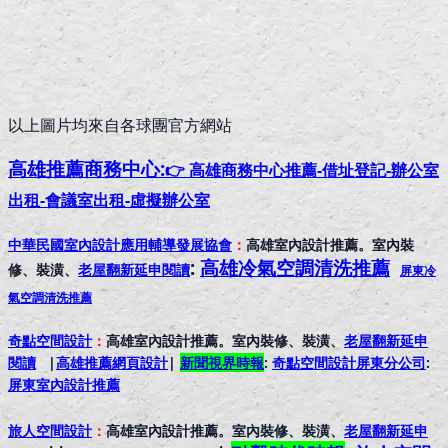
以上圖片均來自各球團官方網站
高雄推薦
商務中心:
👉 高雄商務中心推薦-借址登記-辦公室
出租-會議室出租-虛擬辦公室
中華民國室內設計應用輔導發展協會
：
高雄室內設計推薦。室內裝
:
高雄冷氣空調清洗推薦
修、裝潢、
老屋翻新延申閱讀
屏東冷
氣空調清洗推薦
奇點空間設計
：
高雄室內設計推薦。室內裝修、裝潢、
老屋翻新延申
閱讀
|
高雄推薦網頁設計
|
新聞視界時報
:
奇點空間設計屏東分公司
:
屏東室內設計推
薦
旅人空間設計
：
高雄室內設計推薦。室內裝修、裝潢、
老屋翻新延申