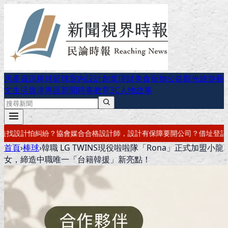
房產資訊
棒球
籃球
室內設計
創業理財
美食
寵物公益
觀光旅遊
藝
文生活
旗津專區
新聞時事
教育
3C
人物故事
格設計師，設計有保障
要開公司？借址登記・公司設立・工商登記一次辦
首頁
›
棒球
›
韓職 LG TWINS現役啦啦隊「Rona」正式加盟小龍
女，締造中職唯一「台籍韓援」新亮點！