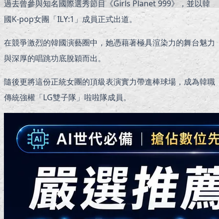
過去曾參與知名國際選秀節目《Girls Planet 999》，並以韓
國K-pop女團「ILY:1」成員正式出道。
在競爭激烈的韓國演藝圈中，她憑藉著極具渲染力的舞台魅力
與深厚的唱跳功底脫穎而出。
隨後更將這份正統女團的頂級表演實力帶進棒球場，成為韓職
傳統強權「LG雙子隊」啦啦隊成員。