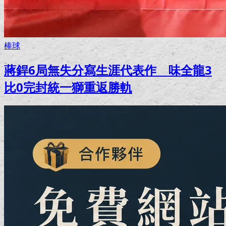
棒球
蔣銲6局無失分寫生涯代表作 味全龍3
比0完封統一獅重返勝軌