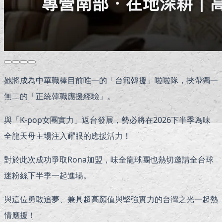
她將成為中華職棒目前唯一的「台籍韓援」啦啦隊，挾帶獨一
無二的「正統韓職應援經驗」。
與「K-pop女團實力」返台發展，勢必將在2026下半季為味
全龍天母主場注入耀眼的應援活力！
對於此次成功爭取Rona加盟，味全龍球團也熱切邀請全台球
迷粉絲下半季一起進場。
與這位勇敢追夢、兼具超高顏值與堅強實力的台灣之光一起熱
情應援！