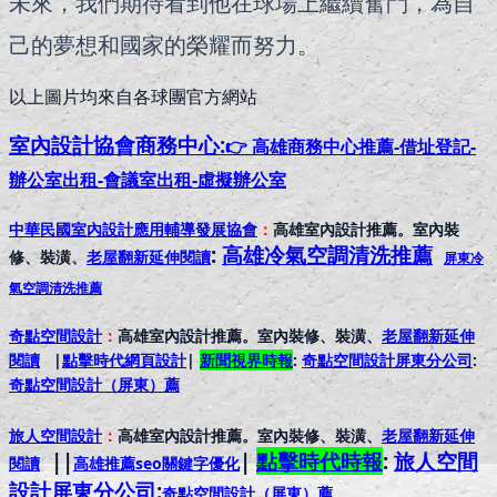
未來，我們期待看到他在球場上繼續奮鬥，為自
己的夢想和國家的榮耀而努力。
以上圖片均來自各球團官方網站
室內設計協會
商務中心:
👉 高雄商務中心推薦-借址登記-
辦公室出租-會議室出租-虛擬辦公室
中華民國室內設計應用輔導發展協會
：
高雄室內設計推薦。室內裝
:
高雄冷氣空調清洗推薦
修、裝潢、
老屋翻新延伸閱讀
屏東冷
氣空調清洗推薦
奇點空間設計
：
高雄室內設計推薦。室內裝修、裝潢、
老屋翻新延伸
閱讀
|
點擊時代網頁設計
|
新聞視界時報
:
奇點空間設計屏東分公司
:
奇點空間設計（屏東）
薦
旅人空間設計
：
高雄室內設計推薦。室內裝修、裝潢、
老屋翻新延伸
||
|
點擊時代時報
:
旅人空間
閱讀
高雄推薦seo關鍵字優化
設計屏東分公司
:
奇點空間設計（屏東）
薦