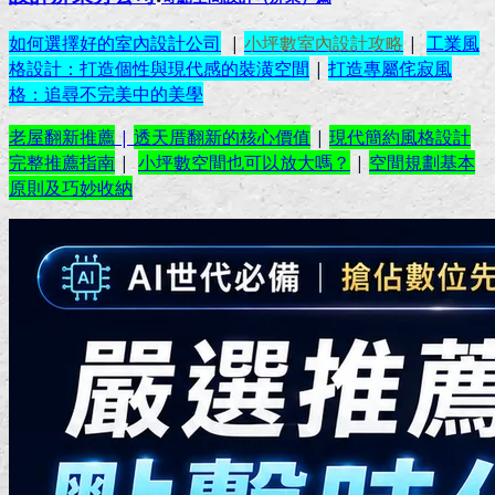
如何選擇好的室內設計公司
|
小坪數室內設計攻略
|
工業風
格設計：打造個性與現代感的裝潢空間
|
打造專屬侘寂風
格：追尋不完美中的美學
老屋翻新推薦
|
透天厝翻新的核心價值
|
現代簡約風格設計
完整推薦指南
|
小坪數空間也可以放大嗎？
|
空間規劃基本
原則及巧妙收納