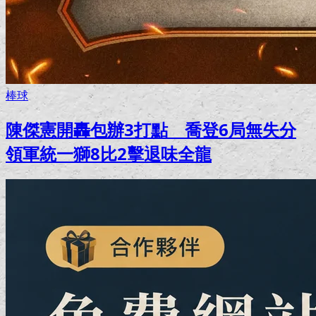
棒球
陳傑憲開轟包辦3打點 喬登6局無失分
領軍統一獅8比2擊退味全龍