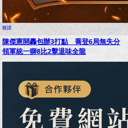
棒球
陳傑憲開轟包辦3打點 喬登6局無失分
領軍統一獅8比2擊退味全龍