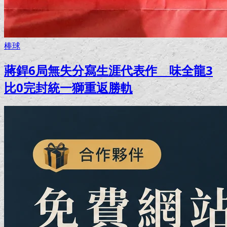
棒球
蔣銲6局無失分寫生涯代表作 味全龍3
比0完封統一獅重返勝軌