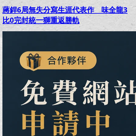
蔣銲6局無失分寫生涯代表作 味全龍3
比0完封統一獅重返勝軌