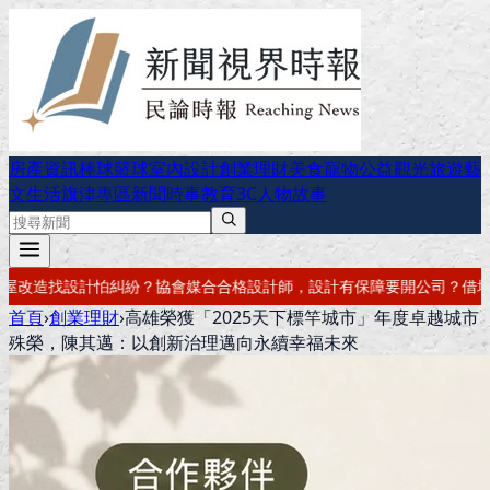
房產資訊
棒球
籃球
室內設計
創業理財
美食
寵物公益
觀光旅遊
藝
文生活
旗津專區
新聞時事
教育
3C
人物故事
計師，設計有保障
要開公司？借址登記・公司設立・工商登記一次辦好
記
首頁
›
創業理財
›
高雄榮獲「2025天下標竿城市」年度卓越城市
殊榮，陳其邁：以創新治理邁向永續幸福未來