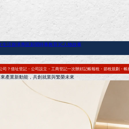
文生活
旗津專區
新聞時事
教育
3C
人物故事
次辦好
記帳報稅・節稅規劃・帳務健檢
借址登記・辦公室出租・短期套房
屏東產業新動能，共創就業與繁榮未來