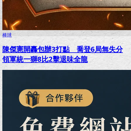
棒球
陳傑憲開轟包辦3打點 喬登6局無失分
領軍統一獅8比2擊退味全龍