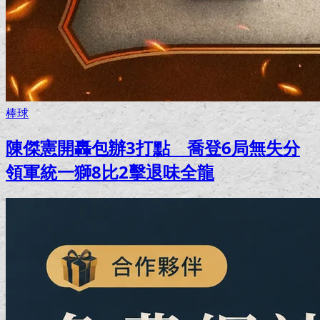
棒球
陳傑憲開轟包辦3打點 喬登6局無失分
領軍統一獅8比2擊退味全龍