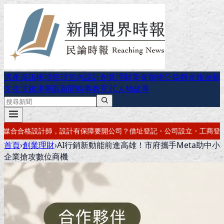
房產資訊
棒球
籃球
室內設計
創業理財
美食
寵物公益
觀光旅遊
藝
文生活
旗津專區
新聞時事
教育
3C
人物故事
要開公司？借址登記・公司設立・工商登記一次辦好
記帳報稅・節稅規劃
首頁
›
創業理財
›
AI行銷新動能前進高雄！市府攜手Meta助中小
企業搶攻數位商機