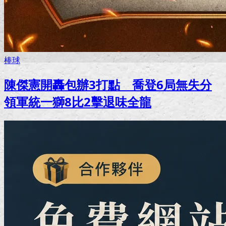
棒球
陳傑憲開轟包辦3打點 喬登6局無失分
領軍統一獅8比2擊退味全龍