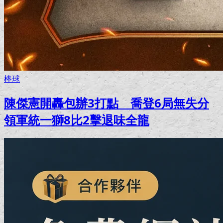
棒球
陳傑憲開轟包辦3打點 喬登6局無失分
領軍統一獅8比2擊退味全龍