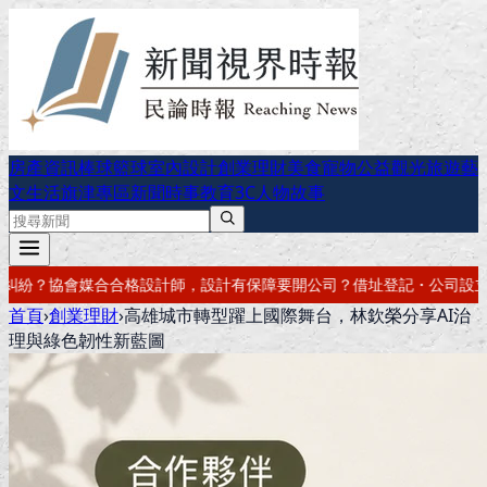
房產資訊
棒球
籃球
室內設計
創業理財
美食
寵物公益
觀光旅遊
藝
文生活
旗津專區
新聞時事
教育
3C
人物故事
要開公司？借址登記・公司設立・工商登記一次辦好
記帳報稅・節稅規劃
首頁
›
創業理財
›
高雄城市轉型躍上國際舞台，林欽榮分享AI治
理與綠色韌性新藍圖