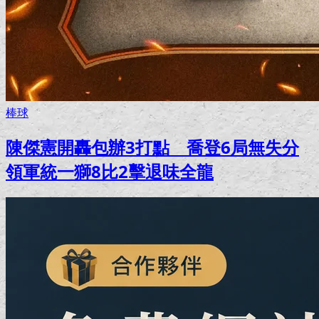
棒球
陳傑憲開轟包辦3打點 喬登6局無失分
領軍統一獅8比2擊退味全龍