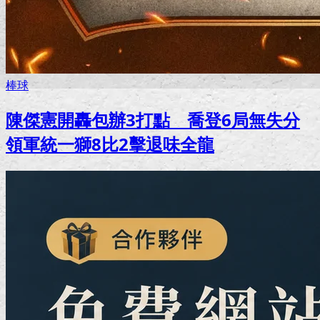
棒球
陳傑憲開轟包辦3打點 喬登6局無失分
領軍統一獅8比2擊退味全龍