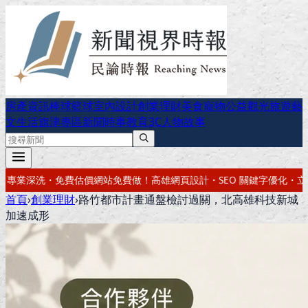
房產資訊
棒球
籃球
室內設計
創業理財
美食
寵物公益
觀光旅遊
藝
文生活
旗津專區
新聞時事
教育
3C
人物故事
網頁設計・SEO 關鍵字優化・立即來電
高雄室內設計｜老屋翻新・
首頁
›
創業理財
›
路竹都市計畫通盤檢討過關，北高雄科技新城
加速成形