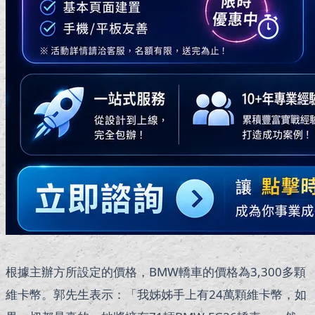
根據主辦方所設定的價格，BMW轎車的價格為3,300多顆
維卡幣。郭先生表示：「我姊姊手上有24萬顆維卡幣，如