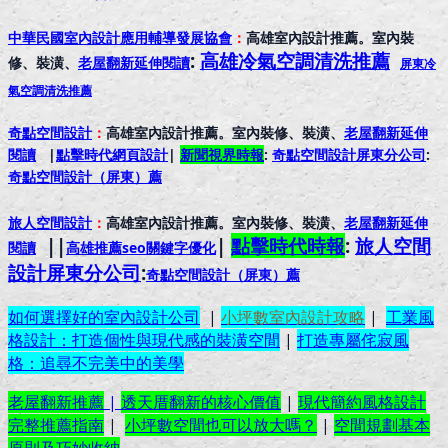
中華民國室內設計應用輔導發展協會
：
高雄室內設計推薦。室內裝
:
高雄冷氣空調清洗推薦
修、裝潢、
老屋翻新延伸閱讀
屏東冷
氣空調清洗推薦
奇點空間設計
：
高雄室內設計推薦。室內裝修、裝潢、
老屋翻新延伸
閱讀
|
點擊時代網頁設計
|
新聞視界時報
:
奇點空間設計屏東分公司
:
奇點空間設計（屏東）
薦
旅人空間設計
：
高雄室內設計推薦。室內裝修、裝潢、
老屋翻新延伸
||
|
點擊時代時報
:
旅人空間
閱讀
高雄推薦seo關鍵字優化
設計屏東分公司
:
奇點空間設計（屏東）
薦
如何選擇好的室內設計公司
|
小坪數室內設計攻略
|
工業風
格設計：打造個性與現代感的裝潢空間
|
打造專屬侘寂風
格：追尋不完美中的美學
老屋翻新推薦
|
透天厝翻新的核心價值
|
現代簡約風格設計
完整推薦指南
|
小坪數空間也可以放大嗎？
|
空間規劃基本