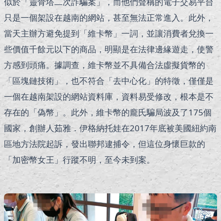
似於「靈骨塔二次詐騙案」，而他們聲稱的電子交易平台
只是一個架設在越南的網站，甚至無法正常進入。此外，
當天主辦方避免提到「維卡幣」一詞，並讓消費者兌換一
些價值千餘元以下的商品，明顯是在法律邊緣遊走，使警
方感到頭痛。據調查，維卡幣並不具備合法虛擬貨幣的
「區塊鏈技術」，也不符合「去中心化」的特徵，僅僅是
一個在越南架設的網站資料庫，資料易受修改，根本是不
存在的「偽幣」。此外，維卡幣的龐氏騙局波及了175個
國家，創辦人茹雅．伊格納托娃在2017年底被美國紐約南
區地方法院起訴，發出聯邦逮捕令，但這位身懷巨款的
「加密幣女王」行蹤不明，至今未到案。