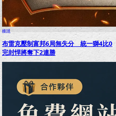
棒球
布雷克壓制富邦6局無失分 統一獅4比0
完封悍將奪下2連勝