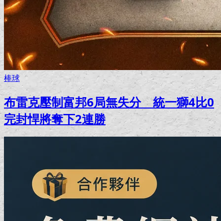
棒球
布雷克壓制富邦6局無失分 統一獅4比0
完封悍將奪下2連勝