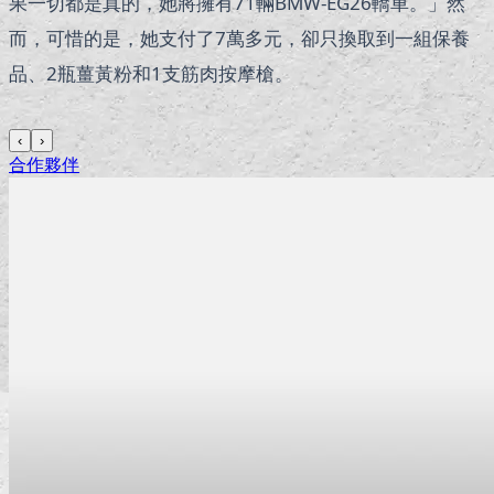
果一切都是真的，她將擁有71輛BMW-EG26轎車。」然
而，可惜的是，她支付了7萬多元，卻只換取到一組保養
品、2瓶薑黃粉和1支筋肉按摩槍。
‹
›
合作夥伴