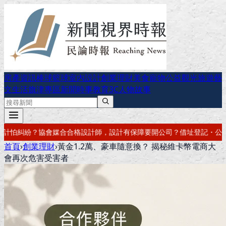
房產資訊
棒球
籃球
室內設計
創業理財
美食
寵物公益
觀光旅遊
藝
文生活
旗津專區
新聞時事
教育
3C
人物故事
保障
要開公司？借址登記・公司設立・工商登記一次辦好
記帳報稅・節稅
首頁
›
創業理財
›
​​黃金1.2萬、豪車隨意換？ 揭秘維卡幣電商大
會再次危害受害者