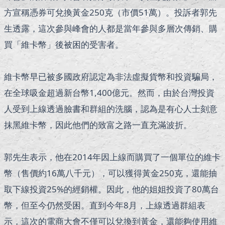
方宣稱憑券可兌換黃金250克（市價51萬）。投訴者郭先
生透露，這次參與峰會的人都是當年參與多層次傳銷、購
買「維卡幣」後被困的受害者。
維卡幣早已被多國政府認定為非法虛擬貨幣和投資騙局，
在全球吸金超過新台幣1,400億元。然而，由於台灣投資
人受到上線透過臉書和群組的洗腦，認為是有心人士刻意
抹黑維卡幣，因此他們的致富之路一直充滿波折。
郭先生表示，他在2014年因上線而購買了一個單位的維卡
幣（售價約16萬八千元），可以獲得黃金250克，還能抽
取下線投資25%的經銷權。因此，他的姐姐投資了80萬台
幣，但至今仍然受困。直到今年8月，上線透過群組表
示，這次的電商大會不僅可以兌換到黃金，還能夠使用維