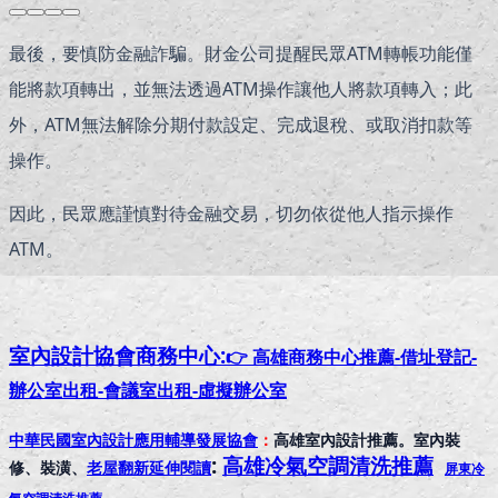
最後，要慎防金融詐騙。財金公司提醒民眾ATM轉帳功能僅
能將款項轉出，並無法透過ATM操作讓他人將款項轉入；此
外，ATM無法解除分期付款設定、完成退稅、或取消扣款等
操作。
因此，民眾應謹慎對待金融交易，切勿依從他人指示操作
ATM。
室內設計協會
商務中心:
👉 高雄商務中心推薦-借址登記-
辦公室出租-會議室出租-虛擬辦公室
中華民國室內設計應用輔導發展協會
：
高雄室內設計推薦。室內裝
:
高雄冷氣空調清洗推薦
修、裝潢、
老屋翻新延伸閱讀
屏東冷