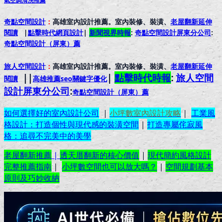
氣空調清洗推薦
奇點空間設計
：
高雄室內設計推薦。室內裝修、裝潢、
老屋翻新延伸
閱讀
|
點擊時代網頁設計
|
新聞視界時報
:
奇點空間設計屏東分公司
:
奇點空間設計（屏東）
薦
旅人空間設計
：
高雄室內設計推薦。室內裝修、裝潢、
老屋翻新延伸
||
|
點擊時代時報
:
旅人空間
閱讀
高雄推薦seo關鍵字優化
設計屏東分公司
:
奇點空間設計（屏東）
薦
如何選擇好的室內設計公司
|
小坪數室內設計攻略
|
工業風
格設計：打造個性與現代感的裝潢空間
|
打造專屬侘寂風
格：追尋不完美中的美學
老屋翻新推薦
|
透天厝翻新的核心價值
|
現代簡約風格設計
完整推薦指南
|
小坪數空間也可以放大嗎？
|
空間規劃基本
原則及巧妙收納