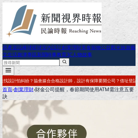
房產資訊
棒球
籃球
室內設計
創業理財
美食
寵物公益
觀光旅遊
藝
文生活
旗津專區
新聞時事
教育
3C
人物故事
設計有保障
要開公司？借址登記・公司設立・工商登記一次辦好
記帳報稅
首頁
›
創業理財
›
財金公司提醒，春節期間使用ATM需注意五要
訣