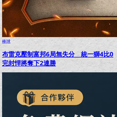
棒球
布雷克壓制富邦6局無失分 統一獅4比0
完封悍將奪下2連勝