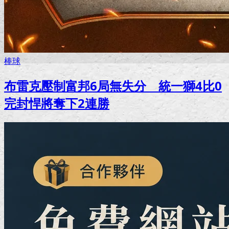
棒球
布雷克壓制富邦6局無失分 統一獅4比0
完封悍將奪下2連勝