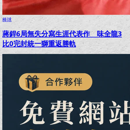
棒球
蔣銲6局無失分寫生涯代表作 味全龍3
比0完封統一獅重返勝軌