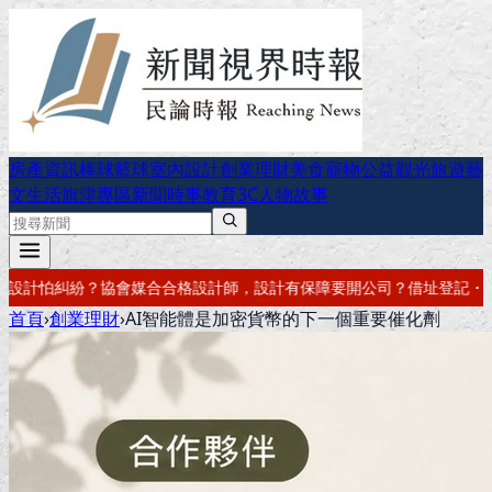
房產資訊
棒球
籃球
室內設計
創業理財
美食
寵物公益
觀光旅遊
藝
文生活
旗津專區
新聞時事
教育
3C
人物故事
，設計有保障
要開公司？借址登記・公司設立・工商登記一次辦好
記帳報
首頁
›
創業理財
›
AI智能體是加密貨幣的下一個重要催化劑