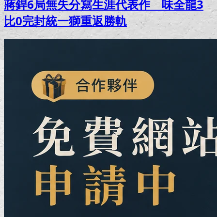
蔣銲6局無失分寫生涯代表作 味全龍3
比0完封統一獅重返勝軌