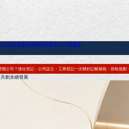
文生活
旗津專區
新聞時事
教育
3C
人物故事
記一次辦好
記帳報稅・節稅規劃・帳務健檢
借址登記・辦公室出租・短期
，共創永續發展