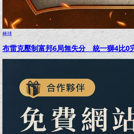
棒球
布雷克壓制富邦6局無失分 統一獅4比0