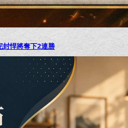
完封悍將奪下2連勝