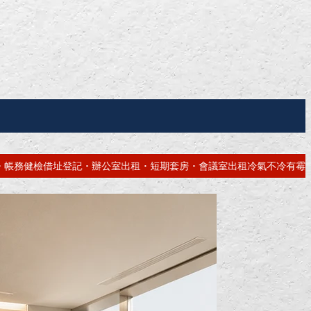
套房・會議室出租
冷氣不冷有霉味？專業深洗・免費估價
網站免費做！高雄