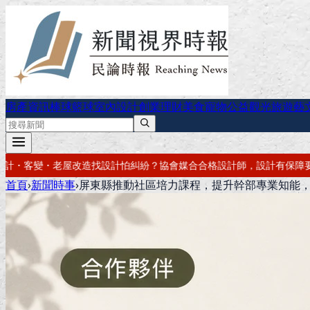
房產資訊
棒球
籃球
室內設計
創業理財
美食
寵物公益
觀光旅遊
藝
會媒合合格設計師，設計有保障
要開公司？借址登記・公司設立・工商登
首頁
›
新聞時事
›
屏東縣推動社區培力課程，提升幹部專業知能