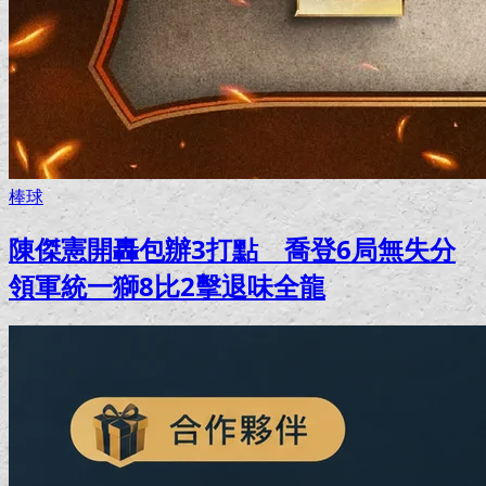
棒球
陳傑憲開轟包辦3打點 喬登6局無失分
領軍統一獅8比2擊退味全龍