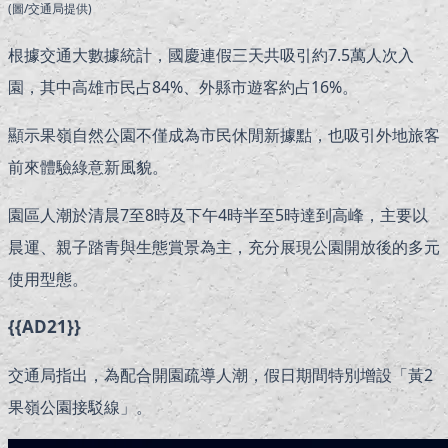
(圖/交通局提供)
根據交通大數據統計，國慶連假三天共吸引約7.5萬人次入
園，其中高雄市民占84%、外縣市遊客約占16%。
顯示果嶺自然公園不僅成為市民休閒新據點，也吸引外地旅客
前來體驗綠意新風貌。
園區人潮於清晨7至8時及下午4時半至5時達到高峰，主要以
晨運、親子踏青與生態賞景為主，充分展現公園開放後的多元
使用型態。
{{AD21}}
交通局指出，為配合開園疏導人潮，假日期間特別增設「黃2
果嶺公園接駁線」。