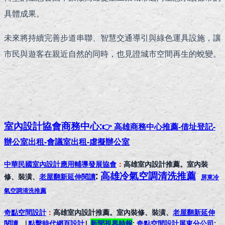
具體成果。
未來將持續完善步道串聯、智慧交通導引與綠色運具設施，讓
市民與遊客在親近自然的同時，也見證城市空間再生的蛻變。
室內設計協會
商務中心:
👉 高雄商務中心推薦-借址登記-
辦公室出租-會議室出租-虛擬辦公室
中華民國室內設計應用輔導發展協會
：
高雄室內設計推薦。室內裝
:
高雄冷氣空調清洗推薦
修、裝潢、
老屋翻新延伸閱讀
屏東冷
氣空調清洗推薦
奇點空間設計
：
高雄室內設計推薦。室內裝修、裝潢、
老屋翻新延伸
閱讀
|
點擊時代網頁設計
|
新聞視界時報
:
奇點空間設計屏東分公司
: