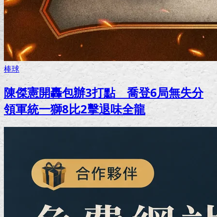
棒球
陳傑憲開轟包辦3打點 喬登6局無失分
領軍統一獅8比2擊退味全龍