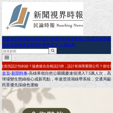
房產資訊
棒球
籃球
室內設計
創業理財
美食
寵物公益
觀光旅遊
藝
文生活
旗津專區
新聞時事
教育
3C
人物故事
設計有保障
要開公司？借址登記・公司設立・工商登記一次辦好
記帳報稅
首頁
›
新聞時事
›
高雄果嶺自然公園國慶連假湧入7.5萬人次，高
球場變生態綠核心成新亮點，串連澄清湖綠帶系統，交通局籲
民眾優先採綠色運輸