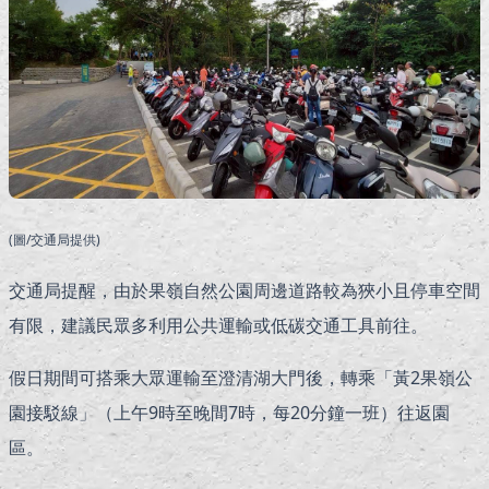
(圖/交通局提供)
交通局提醒，由於果嶺自然公園周邊道路較為狹小且停車空間
有限，建議民眾多利用公共運輸或低碳交通工具前往。
假日期間可搭乘大眾運輸至澄清湖大門後，轉乘「黃2果嶺公
園接駁線」（上午9時至晚間7時，每20分鐘一班）往返園
區。