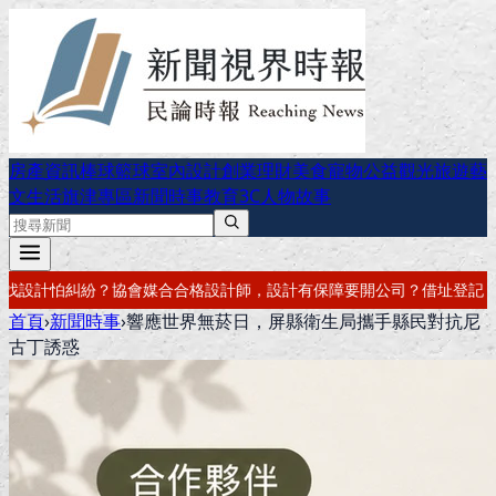
房產資訊
棒球
籃球
室內設計
創業理財
美食
寵物公益
觀光旅遊
藝
文生活
旗津專區
新聞時事
教育
3C
人物故事
計有保障
要開公司？借址登記・公司設立・工商登記一次辦好
記帳報稅・
首頁
›
新聞時事
›
響應世界無菸日，屏縣衛生局攜手縣民對抗尼
古丁誘惑