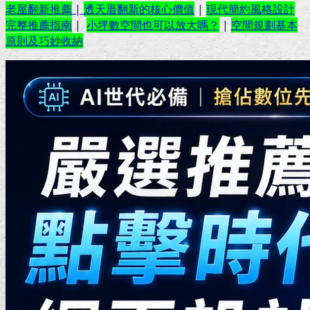
老屋翻新推薦
|
透天厝翻新的核心價值
|
現代簡約風格設計
完整推薦指南
|
小坪數空間也可以放大嗎？
|
空間規劃基本
原則及巧妙收納