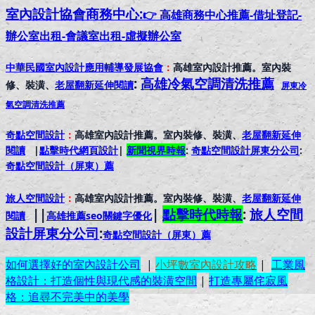
室內設計協會
商務中心:
👉 高雄商務中心推薦-借址登記-
辦公室出租-會議室出租-虛擬辦公室
中華民國室內設計應用輔導發展協會
：
高雄室內設計推薦。室內裝
:
高雄冷氣空調清洗推薦
修、裝潢、
老屋翻新延伸閱讀
屏東冷
氣空調清洗推薦
奇點空間設計
：
高雄室內設計推薦。室內裝修、裝潢、
老屋翻新延伸
閱讀
|
點擊時代網頁設計
|
新聞視界時報
:
奇點空間設計屏東分公司
:
奇點空間設計（屏東）
薦
旅人空間設計
：
高雄室內設計推薦。室內裝修、裝潢、
老屋翻新延伸
||
|
點擊時代時報
:
旅人空間
閱讀
高雄推薦seo關鍵字優化
設計屏東分公司
:
奇點空間設計（屏東）
薦
如何選擇好的室內設計公司
|
小坪數室內設計攻略
|
工業風
格設計：打造個性與現代感的裝潢空間
|
打造專屬侘寂風
格：追尋不完美中的美學