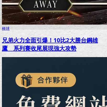
棒球
兄弟火力全面引爆！10比2大勝台鋼雄
鷹 系列賽收尾展現強大攻勢