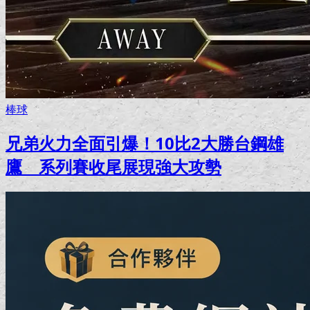
棒球
兄弟火力全面引爆！10比2大勝台鋼雄
鷹 系列賽收尾展現強大攻勢