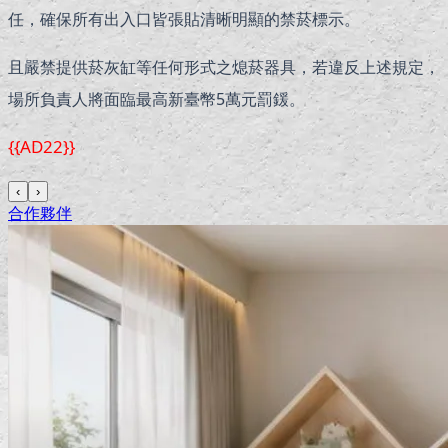
任，確保所有出入口皆張貼清晰明顯的禁菸標示。
且嚴禁提供菸灰缸等任何形式之熄菸器具，若違反上述規定，
場所負責人將面臨最高新臺幣5萬元罰鍰。
{{AD22}}
‹
›
合作夥伴