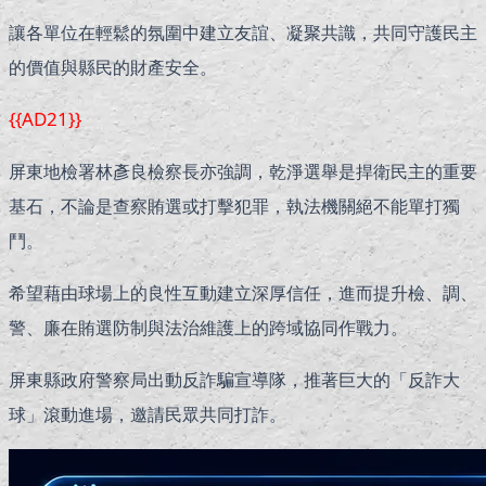
讓各單位在輕鬆的氛圍中建立友誼、凝聚共識，共同守護民主
的價值與縣民的財產安全。
{{AD21}}
屏東地檢署林彥良檢察長亦強調，乾淨選舉是捍衛民主的重要
基石，不論是查察賄選或打擊犯罪，執法機關絕不能單打獨
鬥。
希望藉由球場上的良性互動建立深厚信任，進而提升檢、調、
警、廉在賄選防制與法治維護上的跨域協同作戰力。
屏東縣政府警察局出動反詐騙宣導隊，推著巨大的「反詐大
球」滾動進場，邀請民眾共同打詐。