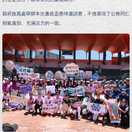
縣府政風處舉辦本次廉政盃壘球邀請賽，不僅展現了公務同仁
朝氣蓬勃、充滿活力的一面。