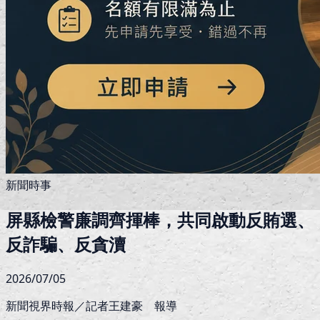
新聞時事
屏縣檢警廉調齊揮棒，共同啟動反賄選、
反詐騙、反貪瀆
2026/07/05
新聞視界時報／記者王建豪 報導