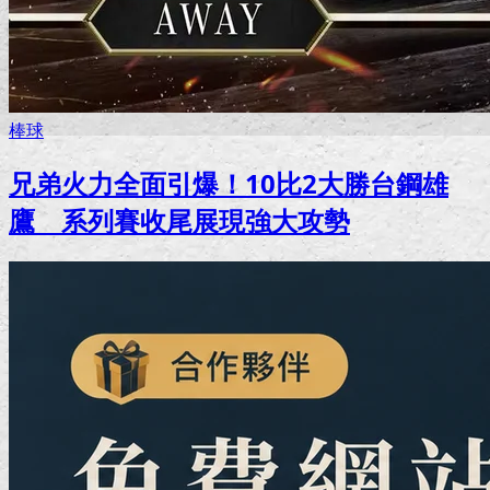
棒球
兄弟火力全面引爆！10比2大勝台鋼雄
鷹 系列賽收尾展現強大攻勢