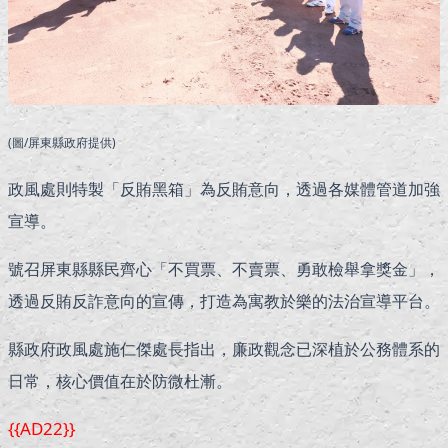
(圖/屏東縣政府提供)
政風處則特製「反賄黑箱」為反賄意向，透過各媒體管道加強
宣導。
號召屏東縣縣民齊心「不買票、不賣票、勇敢檢舉拿獎金」，
透過反賄反詐意向的宣傳，打造為寓教於樂的法治宣導平台。
縣政府政風處施仁傑處長指出，廉政觀念已深植於公務體系的
日常，核心價值在於防微杜漸。
{{AD22}}