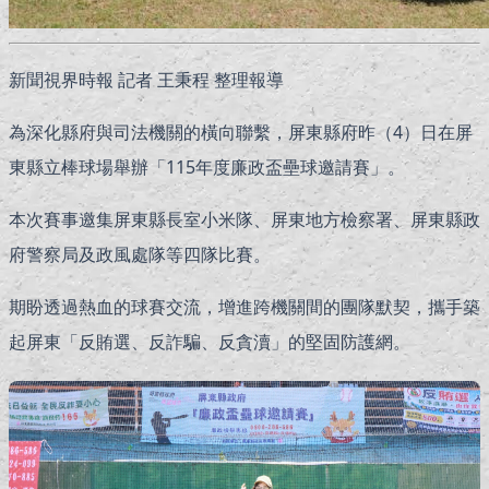
新聞視界時報 記者 王秉程 整理報導
為深化縣府與司法機關的橫向聯繫，屏東縣府昨（4）日在屏
東縣立棒球場舉辦「115年度廉政盃壘球邀請賽」。
本次賽事邀集屏東縣長室小米隊、屏東地方檢察署、屏東縣政
府警察局及政風處隊等四隊比賽。
期盼透過熱血的球賽交流，增進跨機關間的團隊默契，攜手築
起屏東「反賄選、反詐騙、反貪瀆」的堅固防護網。