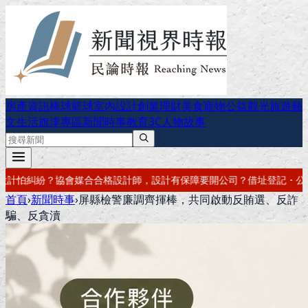
房產資訊
棒球
籃球
室內設計
創業理財
美食
寵物公益
觀光旅遊
藝
文生活
旗津專區
新聞時事
教育
3C
人物故事
有保障
要開公司？借址登記・公司設立・工商登記一次辦好
記帳報稅・節
首頁
›
新聞時事
›
屏縣檢警廉調齊揮棒，共同啟動反賄選、反詐
騙、反貪瀆