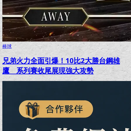
棒球
兄弟火力全面引爆！10比2大勝台鋼雄
鷹 系列賽收尾展現強大攻勢