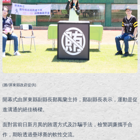
(圖/屏東縣政府提供)
開幕式由屏東縣副縣長鄞鳳蘭主持，鄞副縣長表示，運動是促
進溝通的絕佳橋樑。
面對當前日新月異的賄選方式及詐騙手法，檢警調廉攜手合
作，期盼透過壘球賽的軟性交流。