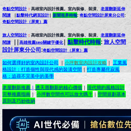
奇點空間設計
：
高雄室內設計推薦。室內裝修、裝潢、
老屋翻新延伸
閱讀
|
點擊時代網頁設計
|
新聞視界時報
:
奇點空間設計屏東分公司
:
奇點空間設計（屏東）
薦
旅人空間設計
：
高雄室內設計推薦。室內裝修、裝潢、
老屋翻新延伸
||
|
點擊時代時報
:
旅人空間
閱讀
高雄推薦seo關鍵字優化
設計屏東分公司
:
奇點空間設計（屏東）
薦
如何選擇好的室內設計公司
|
小坪數室內設計攻略
|
工業風
格設計：打造個性與現代感的裝潢空間
|
打造專屬侘寂風
格：追尋不完美中的美學
老屋翻新推薦
|
透天厝翻新的核心價值
|
現代簡約風格設計
完整推薦指南
|
小坪數空間也可以放大嗎？
|
空間規劃基本
原則及巧妙收納