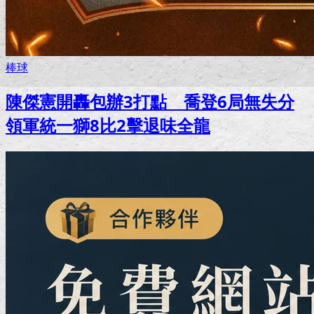
棒球
陳傑憲開轟包辦3打點 喬登6局無失分
領軍統一獅8比2擊退味全龍