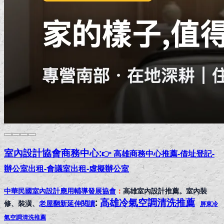
室內設計協會
商務中心:
👉 高雄商務中心推薦-借址登記-
辦公室出租-會議室出租-虛擬辦公室
中華民國室內設計應用輔導發展協會
：
高雄室內設計推薦。室內裝
:
高雄冷氣空調清洗推薦
修、裝潢、
老屋翻新延伸閱讀
屏東冷
氣空調清洗推薦