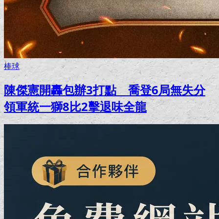
棒球
陳傑憲開轟包辦3打點 喬登6局無失分
領軍統一獅8比2擊退味全龍