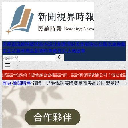
房產資訊
棒球
籃球
室內設計
創業理財
美食
寵物公益
觀光旅遊
藝
文生活
旗津專區
新聞時事
教育
3C
人物故事
設計師，設計有保障
要開公司？借址登記・公司設立・工商登記一次辦好
首頁
›
新聞時事
›
韓國：尹錫悅訪美國奠定韓美晶片同盟基礎