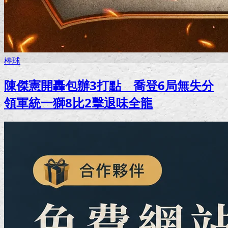
棒球
陳傑憲開轟包辦3打點 喬登6局無失分
領軍統一獅8比2擊退味全龍