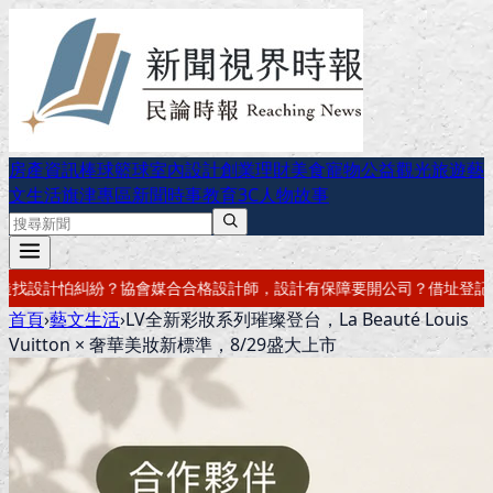
房產資訊
棒球
籃球
室內設計
創業理財
美食
寵物公益
觀光旅遊
藝
文生活
旗津專區
新聞時事
教育
3C
人物故事
設計有保障
要開公司？借址登記・公司設立・工商登記一次辦好
記帳報稅
首頁
›
藝文生活
›
LV全新彩妝系列璀璨登台，La Beauté Louis
Vuitton × 奢華美妝新標準，8/29盛大上市