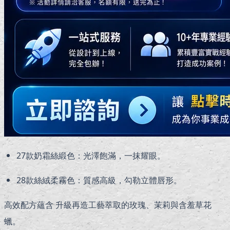
27款奶霜絲緞色：光澤飽滿，一抹耀眼。
28款絲絨柔霧色：質感高級，勾勒立體唇形。
高效配方蘊含 升級再造工藝萃取的玫瑰、茉莉與含羞草花
蠟。