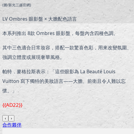
(圖/新光三越官網)
LV Ombres 眼影盤 × 大膽配色語言
本系列推出 8款 Ombres 眼影盤，每盤內含四種色調。
其中三色適合日常妝容，搭配一款驚喜色彩，用來改變氛圍、
強調立體度或展現奢華風格。
帕特．麥格拉斯表示：「這些眼影為 La Beauté Louis
Vuitton 寫下獨特的美妝語言——大膽、前衛且令人難以忘
懷。」
{{AD22}}
‹
›
合作夥伴