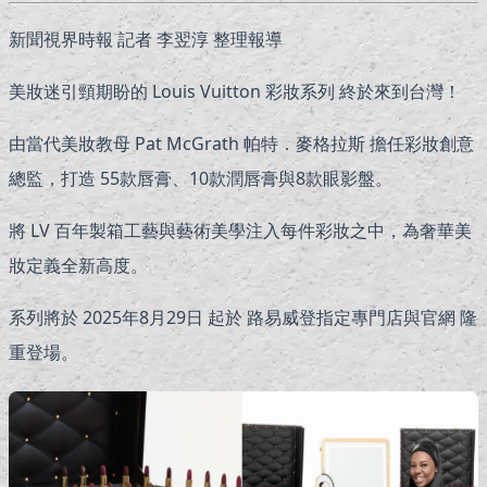
新聞視界時報 記者 李翌淳 整理報導
美妝迷引頸期盼的 Louis Vuitton 彩妝系列 終於來到台灣！
由當代美妝教母 Pat McGrath 帕特．麥格拉斯 擔任彩妝創意
總監，打造 55款唇膏、10款潤唇膏與8款眼影盤。
將 LV 百年製箱工藝與藝術美學注入每件彩妝之中，為奢華美
妝定義全新高度。
系列將於 2025年8月29日 起於 路易威登指定專門店與官網 隆
重登場。