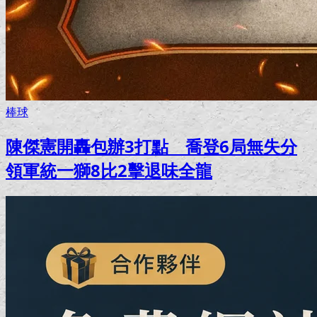
棒球
陳傑憲開轟包辦3打點 喬登6局無失分
領軍統一獅8比2擊退味全龍