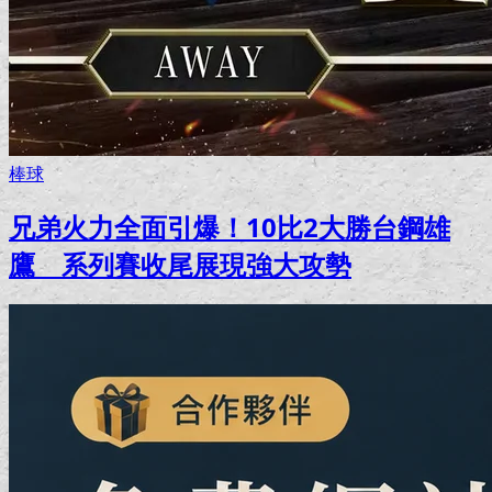
棒球
兄弟火力全面引爆！10比2大勝台鋼雄
鷹 系列賽收尾展現強大攻勢