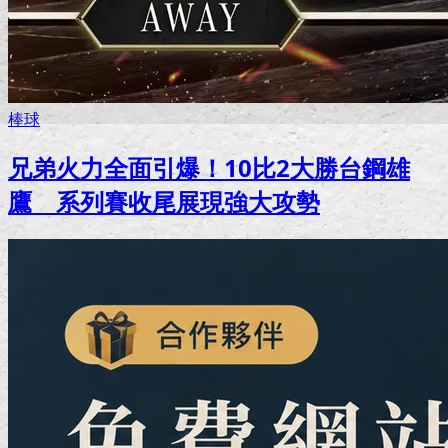
棒球
兄弟火力全面引爆！10比2大勝台鋼雄
鷹 系列賽收尾展現強大攻勢