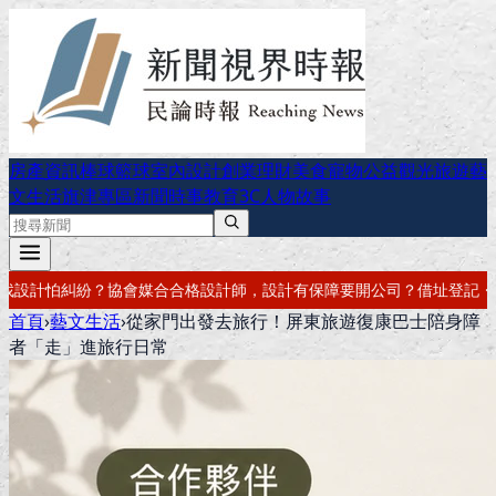
房產資訊
棒球
籃球
室內設計
創業理財
美食
寵物公益
觀光旅遊
藝
文生活
旗津專區
新聞時事
教育
3C
人物故事
師，設計有保障
要開公司？借址登記・公司設立・工商登記一次辦好
記帳
首頁
›
藝文生活
›
從家門出發去旅行！屏東旅遊復康巴士陪身障
者「走」進旅行日常