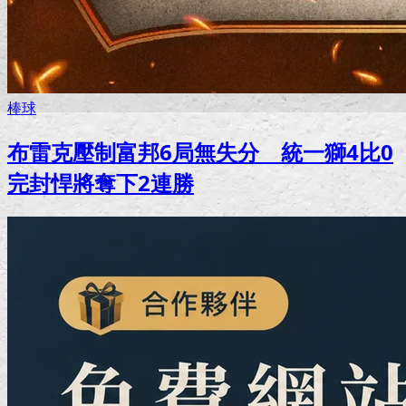
棒球
布雷克壓制富邦6局無失分 統一獅4比0
完封悍將奪下2連勝