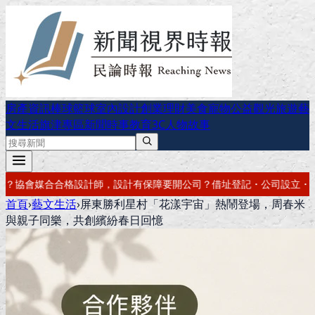
房產資訊
棒球
籃球
室內設計
創業理財
美食
寵物公益
觀光旅遊
藝
文生活
旗津專區
新聞時事
教育
3C
人物故事
開公司？借址登記・公司設立・工商登記一次辦好
記帳報稅・節稅規劃・
首頁
›
藝文生活
›
屏東勝利星村「花漾宇宙」熱鬧登場，周春米
與親子同樂，共創繽紛春日回憶