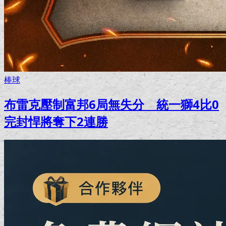
棒球
布雷克壓制富邦6局無失分 統一獅4比0
完封悍將奪下2連勝