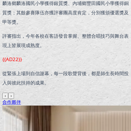
麟洛鄉麟洛國民小學獲得銀質獎、內埔鄉豐田國民小學獲得銅
質獎；其餘參賽隊伍亦獲評審團高度肯定，分別獲頒優選獎及
甲等獎。
評審指出，今年各校在客語發音掌握、整體合唱技巧與舞台表
現上皆展現成熟度。
{{AD22}}
從緊張上場到自信謝幕，每一段歌聲背後，都是師生長時間投
入與彼此扶持的成果。
‹
›
合作夥伴