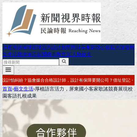
房產資訊
棒球
籃球
室內設計
創業理財
美食
寵物公益
觀光旅遊
藝
文生活
旗津專區
新聞時事
教育
3C
人物故事
設計有保障
要開公司？借址登記・公司設立・工商登記一次辦好
記帳報稅
首頁
›
藝文生活
›
厚植語言活力，屏東國小客家歌謠競賽展現校
園客語扎根成果