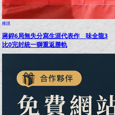
棒球
蔣銲6局無失分寫生涯代表作 味全龍3
比0完封統一獅重返勝軌