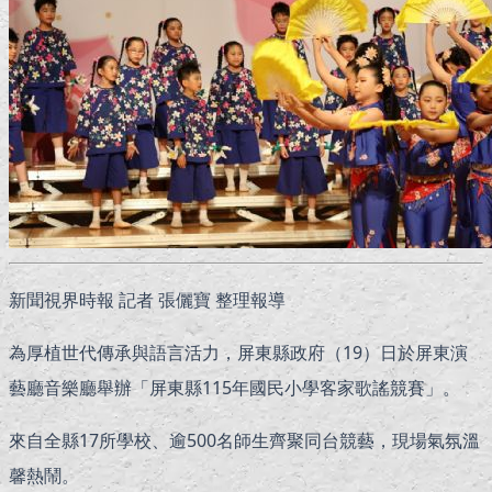
新聞視界時報 記者 張儷寶 整理報導
為厚植世代傳承與語言活力，屏東縣政府（19）日於屏東演
藝廳音樂廳舉辦「屏東縣115年國民小學客家歌謠競賽」。
來自全縣17所學校、逾500名師生齊聚同台競藝，現場氣氛溫
馨熱鬧。