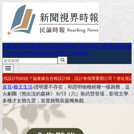
房產資訊
棒球
籃球
室內設計
創業理財
美食
寵物公益
觀光旅遊
藝
文生活
旗津專區
新聞時事
教育
3C
人物故事
師，設計有保障
要開公司？借址登記・公司設立・工商登記一次辦好
記帳
首頁
›
藝文生活
›
證明愛不存在，和證明物種絕種一樣困難，盜
火劇團《熊出沒的森林》 6/13（六）衛武營登場，影視文學
多棲才女鄧九雲，首度挑戰長篇獨角戲