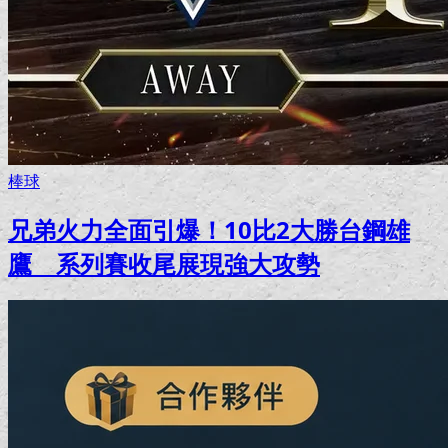
棒球
兄弟火力全面引爆！10比2大勝台鋼雄
鷹 系列賽收尾展現強大攻勢