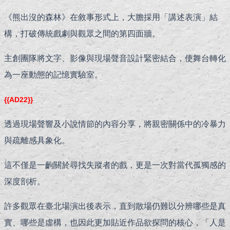
《熊出沒的森林》在敘事形式上，大膽採用「講述表演」結
構，打破傳統戲劇與觀眾之間的第四面牆。
主創團隊將文字、影像與現場聲音設計緊密結合，使舞台轉化
為一座動態的記憶實驗室。
{{AD22}}
透過現場聲響及小說情節的內容分享，將親密關係中的冷暴力
與疏離感具象化。
這不僅是一齣關於尋找失蹤者的戲，更是一次對當代孤獨感的
深度剖析。
許多觀眾在臺北場演出後表示，直到散場仍難以分辨哪些是真
實、哪些是虛構，也因此更加貼近作品欲探問的核心，「人是