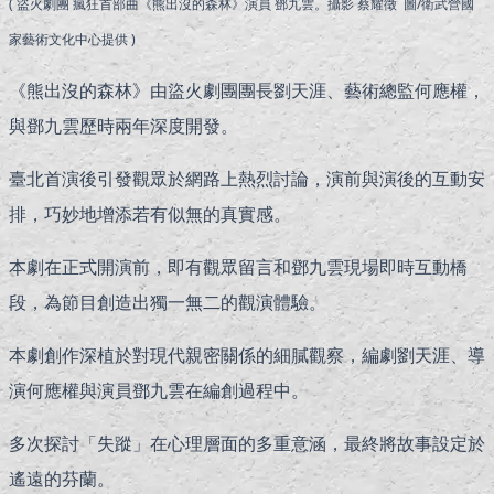
( 盜火劇團 瘋狂首部曲《熊出沒的森林》演員 鄧九雲。攝影 蔡耀徵 圖/衛武營國
家藝術文化中心提供 )
《熊出沒的森林》由盜火劇團團長劉天涯、藝術總監何應權，
與鄧九雲歷時兩年深度開發。
臺北首演後引發觀眾於網路上熱烈討論，演前與演後的互動安
排，巧妙地增添若有似無的真實感。
本劇在正式開演前，即有觀眾留言和鄧九雲現場即時互動橋
段，為節目創造出獨一無二的觀演體驗。
本劇創作深植於對現代親密關係的細膩觀察，編劇劉天涯、導
演何應權與演員鄧九雲在編創過程中。
多次探討「失蹤」在心理層面的多重意涵，最終將故事設定於
遙遠的芬蘭。