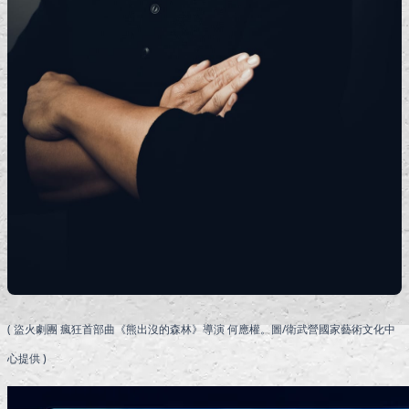
( 盜火劇團 瘋狂首部曲《熊出沒的森林》導演 何應權。圖/衛武營國家藝術文化中
心提供 )