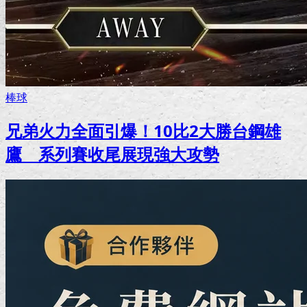
棒球
兄弟火力全面引爆！10比2大勝台鋼雄
鷹 系列賽收尾展現強大攻勢