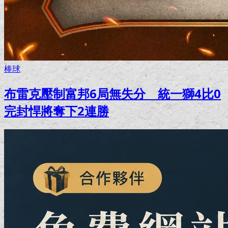
棒球
布雷克壓制富邦6局無失分 統一獅4比0
完封悍將奪下2連勝