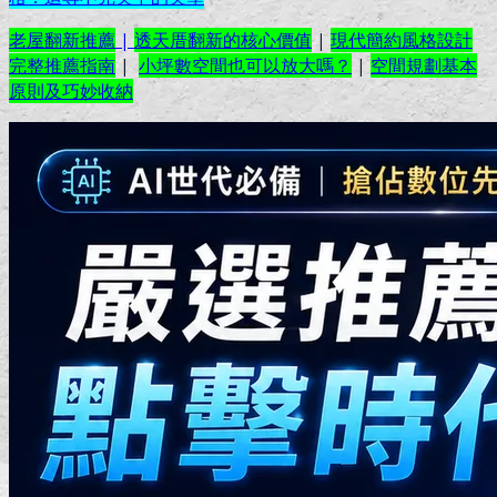
老屋翻新推薦
|
透天厝翻新的核心價值
|
現代簡約風格設計
完整推薦指南
|
小坪數空間也可以放大嗎？
|
空間規劃基本
原則及巧妙收納