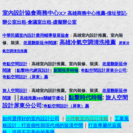
室內設計協會
商務中心:
👉 高雄商務中心推薦-借址登記-
辦公室出租-會議室出租-虛擬辦公室
中華民國室內設計應用輔導發展協會
：
高雄室內設計推薦。室內裝
:
高雄冷氣空調清洗推薦
修、裝潢、
老屋翻新延伸閱讀
屏東冷
氣空調清洗推薦
奇點空間設計
：
高雄室內設計推薦。室內裝修、裝潢、
老屋翻新延伸
閱讀
|
點擊時代網頁設計
|
新聞視界時報
:
奇點空間設計屏東分公司
:
奇點空間設計（屏東）
薦
旅人空間設計
：
高雄室內設計推薦。室內裝修、裝潢、
老屋翻新延伸
||
|
點擊時代時報
:
旅人空間
閱讀
高雄推薦seo關鍵字優化
設計屏東分公司
:
奇點空間設計（屏東）
薦
如何選擇好的室內設計公司
|
小坪數室內設計攻略
|
工業風
格設計：打造個性與現代感的裝潢空間
|
打造專屬侘寂風
格：追尋不完美中的美學