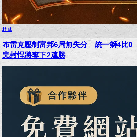
棒球
布雷克壓制富邦6局無失分 統一獅4比0
完封悍將奪下2連勝