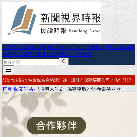
房產資訊
棒球
籃球
室內設計
創業理財
美食
寵物公益
觀光旅遊
藝
文生活
旗津專區
新聞時事
教育
3C
人物故事
設計有保障
要開公司？借址登記・公司設立・工商登記一次辦好
記帳報稅
首頁
›
藝文生活
›
《職男人生2－搞笑重啟》恆春爆笑登場