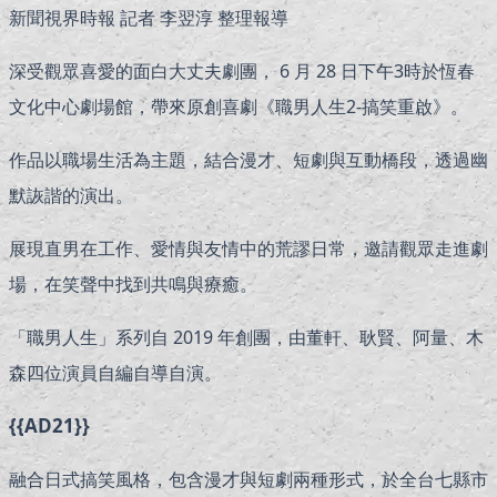
新聞視界時報 記者 李翌淳 整理報導
深受觀眾喜愛的面白大丈夫劇團， 6 月 28 日下午3時於恆春
文化中心劇場館，帶來原創喜劇《職男人生2-搞笑重啟》。
作品以職場生活為主題，結合漫才、短劇與互動橋段，透過幽
默詼諧的演出。
展現直男在工作、愛情與友情中的荒謬日常，邀請觀眾走進劇
場，在笑聲中找到共鳴與療癒。
「職男人生」系列自 2019 年創團，由董軒、耿賢、阿量、木
森四位演員自編自導自演。
{{AD21}}
融合日式搞笑風格，包含漫才與短劇兩種形式，於全台七縣市