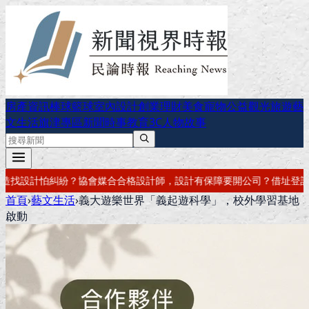
房產資訊
棒球
籃球
室內設計
創業理財
美食
寵物公益
觀光旅遊
藝
文生活
旗津專區
新聞時事
教育
3C
人物故事
設計有保障
要開公司？借址登記・公司設立・工商登記一次辦好
記帳報稅
首頁
›
藝文生活
›
義大遊樂世界「義起遊科學」，校外學習基地
啟動