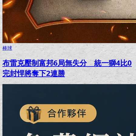
棒球
布雷克壓制富邦6局無失分 統一獅4比0
完封悍將奪下2連勝