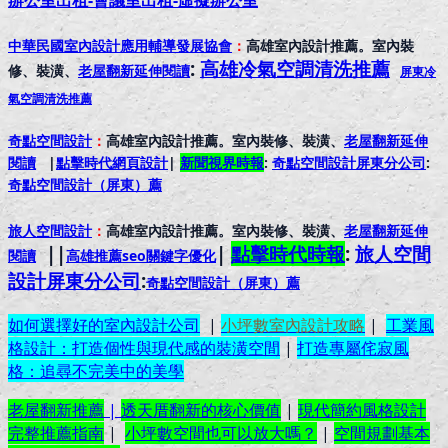
辦公室出租-會議室出租-虛擬辦公室
中華民國室內設計應用輔導發展協會
：
高雄室內設計推薦。室內裝
:
高雄冷氣空調清洗推薦
修、裝潢、
老屋翻新延伸閱讀
屏東冷
氣空調清洗推薦
奇點空間設計
：
高雄室內設計推薦。室內裝修、裝潢、
老屋翻新延伸
閱讀
|
點擊時代網頁設計
|
新聞視界時報
:
奇點空間設計屏東分公司
:
奇點空間設計（屏東）
薦
旅人空間設計
：
高雄室內設計推薦。室內裝修、裝潢、
老屋翻新延伸
||
|
點擊時代時報
:
旅人空間
閱讀
高雄推薦seo關鍵字優化
設計屏東分公司
:
奇點空間設計（屏東）
薦
如何選擇好的室內設計公司
|
小坪數室內設計攻略
|
工業風
格設計：打造個性與現代感的裝潢空間
|
打造專屬侘寂風
格：追尋不完美中的美學
老屋翻新推薦
|
透天厝翻新的核心價值
|
現代簡約風格設計
完整推薦指南
|
小坪數空間也可以放大嗎？
|
空間規劃基本