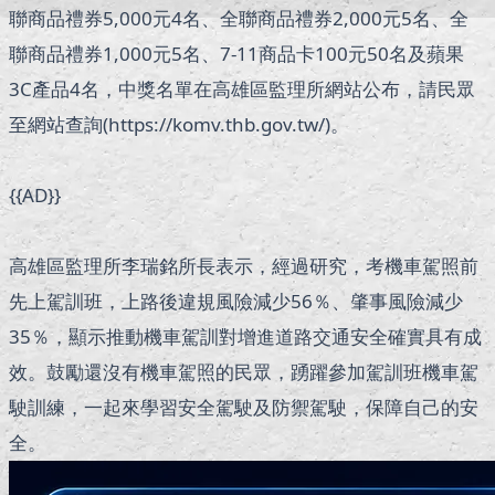
聯商品禮券5,000元4名、全聯商品禮券2,000元5名、全
聯商品禮券1,000元5名、7-11商品卡100元50名及蘋果
3C產品4名，中獎名單在高雄區監理所網站公布，請民眾
至網站查詢(https://komv.thb.gov.tw/)。
{{AD}}
高雄區監理所李瑞銘所長表示，經過研究，考機車駕照前
先上駕訓班，上路後違規風險減少56％、肇事風險減少
35％，顯示推動機車駕訓對增進道路交通安全確實具有成
效。鼓勵還沒有機車駕照的民眾，踴躍參加駕訓班機車駕
駛訓練，一起來學習安全駕駛及防禦駕駛，保障自己的安
全。