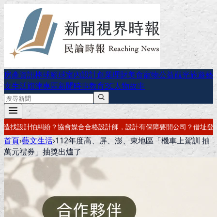
房產資訊
棒球
籃球
室內設計
創業理財
美食
寵物公益
觀光旅遊
藝
文生活
旗津專區
新聞時事
教育
3C
人物故事
，設計有保障
要開公司？借址登記・公司設立・工商登記一次辦好
記帳報
首頁
›
藝文生活
›
112年度高、屏、澎、東地區「機車上駕訓 抽
萬元禮券」抽獎出爐了