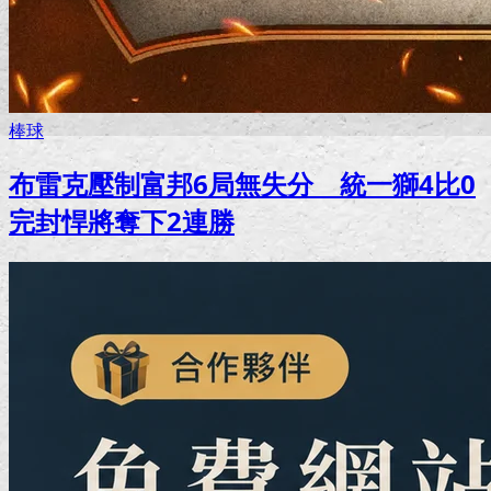
棒球
布雷克壓制富邦6局無失分 統一獅4比0
完封悍將奪下2連勝