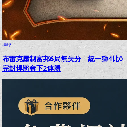
棒球
布雷克壓制富邦6局無失分 統一獅4比0
完封悍將奪下2連勝