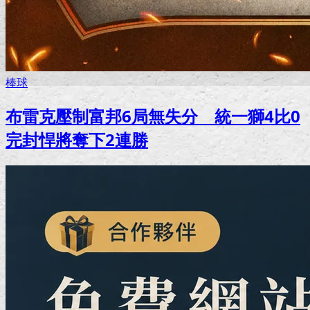
棒球
布雷克壓制富邦6局無失分 統一獅4比0
完封悍將奪下2連勝