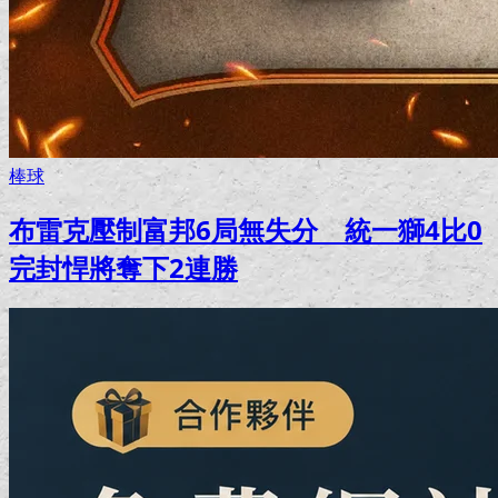
棒球
布雷克壓制富邦6局無失分 統一獅4比0
完封悍將奪下2連勝