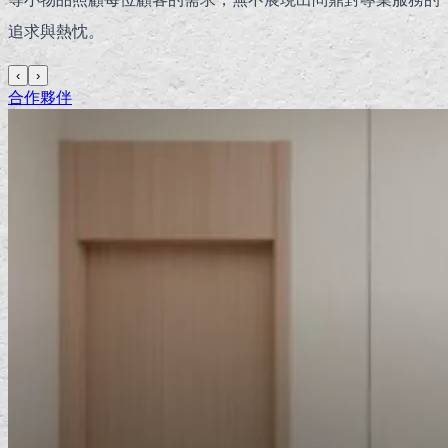
追求與熱忱。
‹
›
合作夥伴