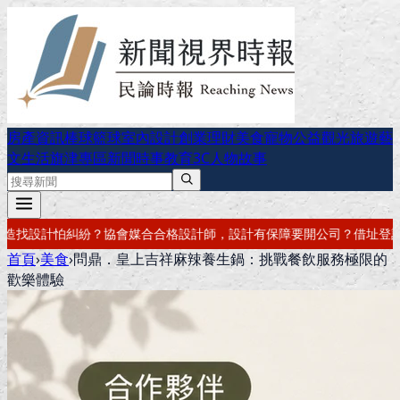
房產資訊
棒球
籃球
室內設計
創業理財
美食
寵物公益
觀光旅遊
藝
文生活
旗津專區
新聞時事
教育
3C
人物故事
，設計有保障
要開公司？借址登記・公司設立・工商登記一次辦好
記帳報
首頁
›
美食
›
問鼎．皇上吉祥麻辣養生鍋：挑戰餐飲服務極限的
歡樂體驗