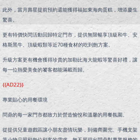
此外，當月壽星提前預約還能獲得福如東海肉蛋糕，增添慶生
驚喜。
更有特價快閃活動回歸特定門市，提供無限暢享頂級和牛、安
格斯黑牛、頂級蝦類等近70種食材的吃到飽方案。
升級方案更有機會獲得珍貴的加勒比海大龍蝦等驚喜好禮，讓
每一位熱愛美食的饕客都能滿載而歸。
{{AD22}}
專業貼心的用餐環境
問鼎的每一家門市都致力於營造愉悅和溫馨的用餐氛圍。
從提供兒童遊戲區讓小朋友盡情玩樂，到備齊圍兜、手機支架
等小物品照顧每位顧客的需求，無不展現出問鼎對專業服務的