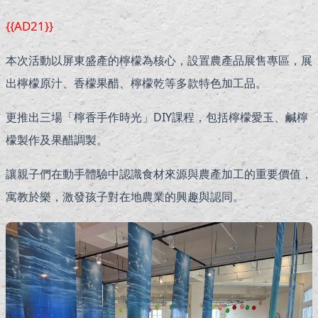
{{AD21}}
本次活動以屏東盛產的檸檬為核心，設置農產品展售專區，展
出檸檬原汁、香檬果醋、檸檬乾等多款特色加工品。
更推出三場「檸香手作時光」DIY課程，包括檸檬愛玉、鹹檸
檬製作及果醋調製。
讓親子們在動手體驗中認識食材來源與農產加工的重要價值，
寓教於樂，激發孩子對在地農業的興趣與認同。