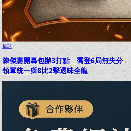
棒球
陳傑憲開轟包辦3打點 喬登6局無失分
領軍統一獅8比2擊退味全龍