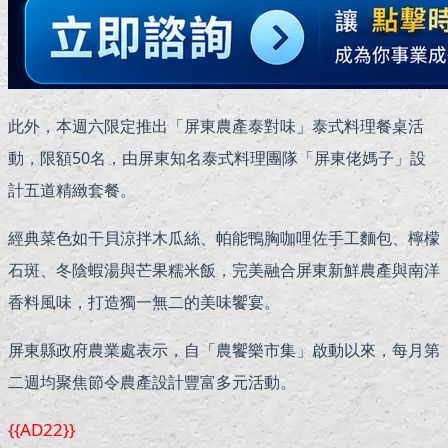
此外，本週六限定推出「屏東農產泰對味」泰式料理餐桌活
動，限額50名，由屏東知名泰式料理團隊「屏東佬媽子」設
計五道精緻套餐。
經典菜色如干貝涼拌木瓜絲、帕能鴨胸咖哩佐手工麵包、檸檬
石斑、冬陰蝦湯與芒果糯米飯，完美融合屏東新鮮農產與南洋
香料風味，打造獨一無二的美味饗宴。
屏東縣政府農業處表示，自「農饗樂市集」啟動以來，每月第
二週均聚焦節令農產設計豐富多元活動。
{{AD22}}