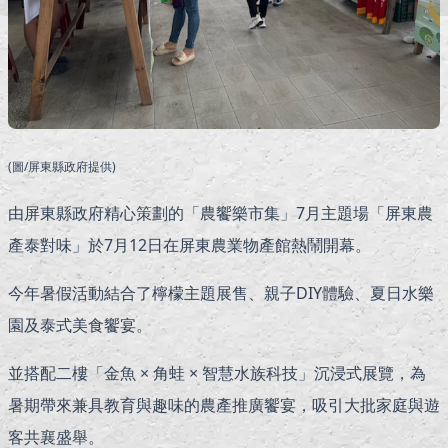
(圖/屏東縣政府提供)
由屏東縣政府精心策劃的「農饗樂市集」7月主題場「屏東農
產泰對味」於7月12日在屏東農業物產館熱鬧開幕。
今年暑假活動結合了檸檬主題展售、親子DIY體驗、夏日水樂
園及泰式美食饗宴。
並搭配二樓「金魚 × 角蛙 × 智慧水族科技」沉浸式展覽，為
暑期帶來兼具教育與趣味的農產推廣饗宴，吸引大批家庭與遊
客共襄盛舉。