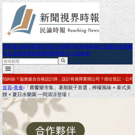
房產資訊
棒球
籃球
室內設計
創業理財
美食
寵物公益
觀光旅遊
藝
文生活
旗津專區
新聞時事
教育
3C
人物故事
障
要開公司？借址登記・公司設立・工商登記一次辦好
記帳報稅・節稅規
首頁
›
美食
›
「農饗樂市集」暑期親子首選，檸檬風味 × 泰式美
饌 × 夏日水樂園 一同清涼登場！