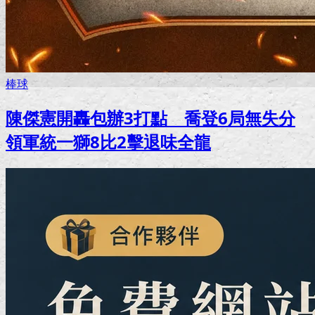
棒球
陳傑憲開轟包辦3打點 喬登6局無失分
領軍統一獅8比2擊退味全龍