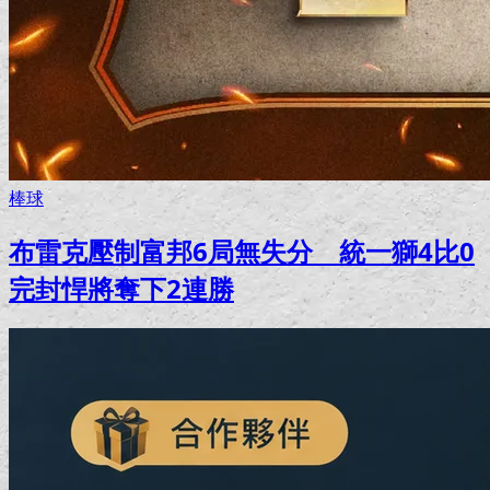
棒球
布雷克壓制富邦6局無失分 統一獅4比0
完封悍將奪下2連勝