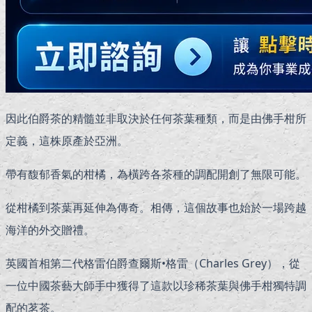
因此伯爵茶的精髓並非取決於任何茶葉種類，而是由佛手柑所
定義，這株原產於亞洲。
帶有馥郁香氣的柑橘，為橫跨各茶種的調配開創了無限可能。
從柑橘到茶葉再延伸為傳奇。相傳，這個故事也始於一場跨越
海洋的外交贈禮。
英國首相第二代格雷伯爵查爾斯•格雷（Charles Grey），從
一位中國茶藝大師手中獲得了這款以珍稀茶葉與佛手柑獨特調
配的茗茶。