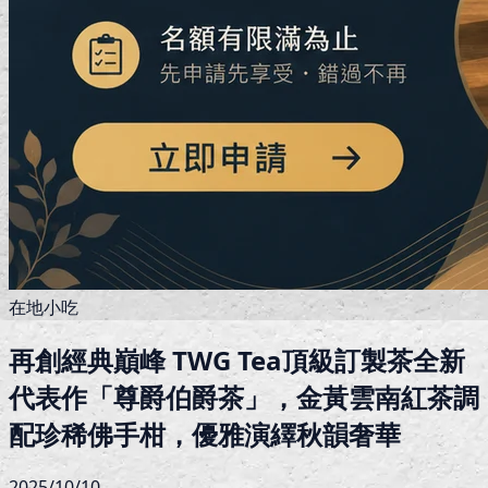
在地小吃
再創經典巔峰 TWG Tea頂級訂製茶全新
代表作「尊爵伯爵茶」，金黃雲南紅茶調
配珍稀佛手柑，優雅演繹秋韻奢華
2025/10/10