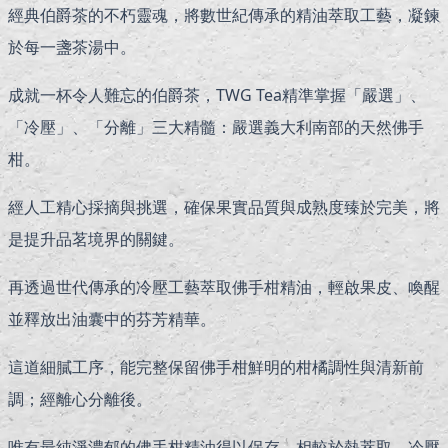
經典伯爵茶的不朽靈魂，將數世紀傳承的精油萃取工藝，凝鍊
於每一盞茶湯中。
成就一杯令人難忘的伯爵茶，TWG Tea精準掌握「嚴選」、
「冷壓」、「分離」三大精髓：嚴選義大利南部的天然佛手
柑。
經人工精心採摘與挑選，確保果實品質與成熟度臻於完美，將
是提升品茗境界的關鍵。
再透過世代傳承的冷壓工藝萃取佛手柑精油，輕啟果皮、喚醒
並釋放出油囊中的芬芳精華。
這道細膩工序，能完整保留佛手柑鮮明的柑橘調性與清新前
調；經離心分離後。
唯有最純淨濃郁的佛手柑精油得以保存，相較於熱萃取，冷壓