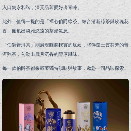
入口雋永和諧，深受品茗愛好者青睞。
此外，值得一提的是「禪心伯爵綠茶」結合清新綠茶與玫瑰花
香、氤氳出淡雅悠遠的茶湯氣息。
「伯爵普洱茶」則展現圓潤樸實的底蘊，將伴隨土質芬芳的普
洱熟茶，勾勒出歲月沉香的醇厚風味。
每一款伯爵茶都乘載著獨特韻味與故事，邀您一同品味探索。