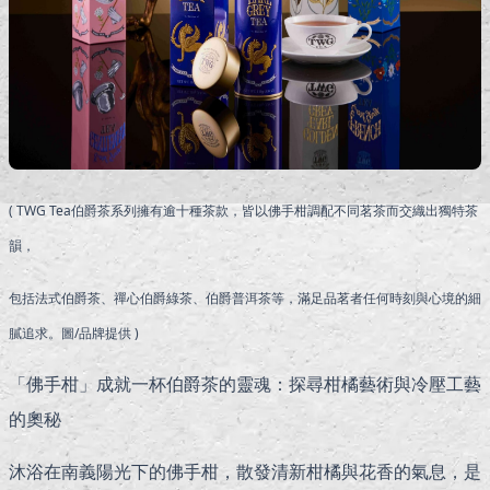
( TWG Tea伯爵茶系列擁有逾十種茶款，皆以佛手柑調配不同茗茶而交織出獨特茶
韻，
包括法式伯爵茶、禪心伯爵綠茶、伯爵普洱茶等，滿足品茗者任何時刻與心境的細
膩追求。圖/品牌提供 )
「佛手柑」成就一杯伯爵茶的靈魂：探尋柑橘藝術與冷壓工藝
的奧秘
沐浴在南義陽光下的佛手柑，散發清新柑橘與花香的氣息，是