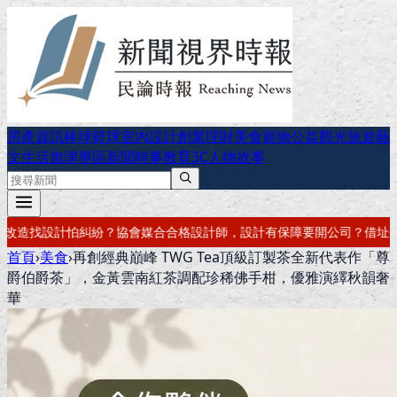
房產資訊
棒球
籃球
室內設計
創業理財
美食
寵物公益
觀光旅遊
藝
文生活
旗津專區
新聞時事
教育
3C
人物故事
，設計有保障
要開公司？借址登記・公司設立・工商登記一次辦好
記帳報
首頁
›
美食
›
再創經典巔峰 TWG Tea頂級訂製茶全新代表作「尊
爵伯爵茶」，金黃雲南紅茶調配珍稀佛手柑，優雅演繹秋韻奢
華