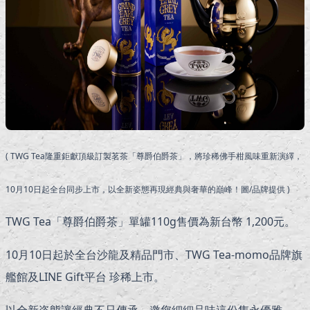
( TWG Tea隆重鉅獻頂級訂製茗茶「尊爵伯爵茶」，將珍稀佛手柑風味重新演繹，
10月10日起全台同步上市，以全新姿態再現經典與奢華的巔峰！圖/品牌提供 )
TWG Tea「尊爵伯爵茶」單罐110g售價為新台幣 1,200元。
10月10日起於全台沙龍及精品門市、TWG Tea-momo品牌旗
艦館及LINE Gift平台 珍稀上市。