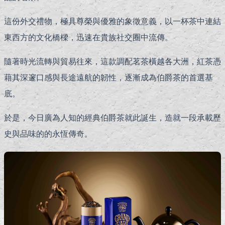
這份外交禮物，極具尊榮與優雅的象徵意義，以一杯茶中連結
東西方的文化橋樑，迅速在貴族社交圈中流傳。
隨著時光流轉與貿易往來，這款調配茗茶橫越各大洲，紅茶憑
藉其深邃口感與長途遠航的韌性，逐漸成為伯爵茶的首選基
底。
於是，今日廣為人知的經典伯爵茶就此誕生，造就一段承載歷
史與品味的的永恆傳奇。