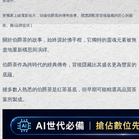
茶湯中。
更獨家上線電影短片，頌揚伯爵茶的傳奇故事、禮讚調配茶背後蘊藏的匠心與藝
術。圖/品牌提供 )
關於伯爵茶的故事，始終源於佛手柑，它獨特的靈魂元素被無
盡地重新構思與演繹。
伯爵茶作為跨時代的經典傳奇，背後隱藏比其盛名更為豐富的
底蘊。
雖多數人熟悉的伯爵茶是紅茶基底，但早期可能精選高品質茶
葉所製成。