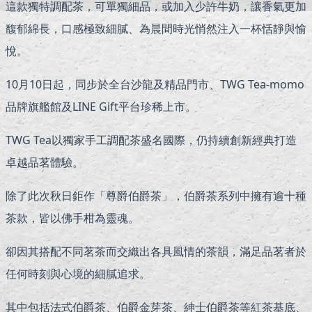
這款獨特調配茶，可單獨細品，或加入少許牛奶，讓香氣更加
馥郁綿長，口感極致細膩、為晨間時光悄然注入一杯恬靜與愉
悅。
10月10日起，同步於全台沙龍及精品門市、TWG Tea-momo
品牌旗艦館及LINE Gift平台珍稀上市。
TWG Tea以獨家手工調配茶盛名國際，仍持續創新經典打造
卓越品茗體驗。
除了此次秋日鉅作「尊爵伯爵茶」，伯爵茶系列中擁有逾十種
茶款，皆以佛手柑為靈魂。
卻因其搭配不同茗茶而交織出各具風情的茶韻，滿足品茗者於
任何時刻與心境的細膩追求。
其中包括法式伯爵茶、伯爵金芽茶、紳士伯爵茶等紅茶基底、