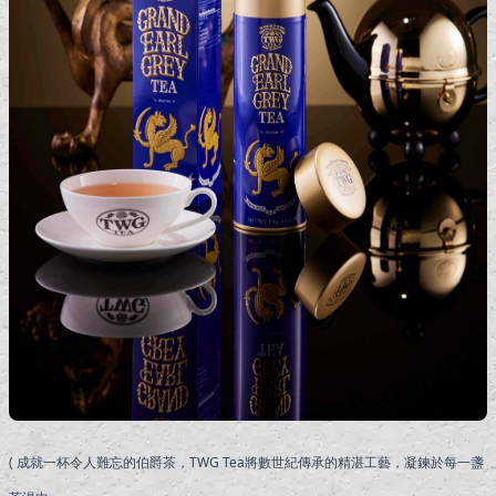
( 成就一杯令人難忘的伯爵茶，TWG Tea將數世紀傳承的精湛工藝，凝鍊於每一盞