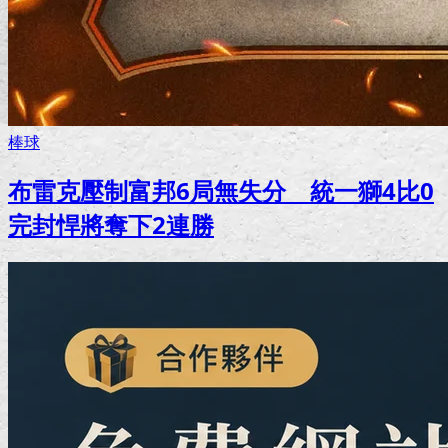
棒球
布雷克壓制富邦6局無失分 統一獅4比0
完封悍將奪下2連勝