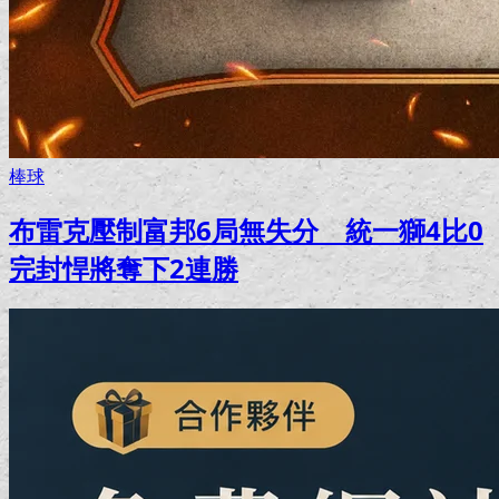
棒球
布雷克壓制富邦6局無失分 統一獅4比0
完封悍將奪下2連勝