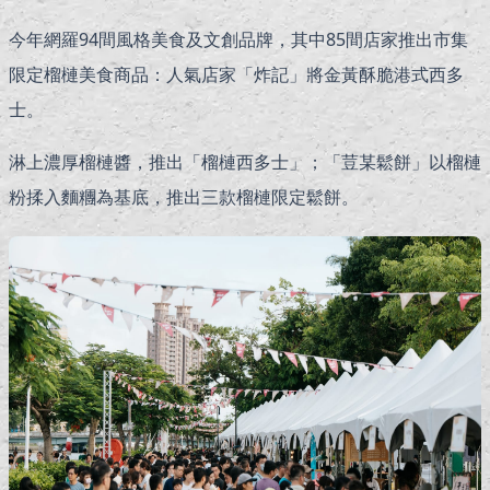
今年網羅94間風格美食及文創品牌，其中85間店家推出市集
限定榴槤美食商品：人氣店家「炸記」將金黃酥脆港式西多
士。
淋上濃厚榴槤醬，推出「榴槤西多士」；「荳某鬆餅」以榴槤
粉揉入麵糰為基底，推出三款榴槤限定鬆餅。