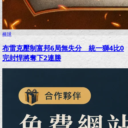
棒球
布雷克壓制富邦6局無失分 統一獅4比0
完封悍將奪下2連勝