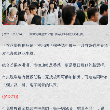
( 榴槤市集7月4、5日於愛河畔盛大登場 圖/高雄市觀光局提供 )
「迷路麋鹿糖藝鋪」推出的「榴芒花生捲冰」以自製竹炭春捲
皮包裹現刨花生粉。
結合芒果冰淇淋、榴槤凍乾及香菜，更是夏日甜點的新選擇。
市集現場還有挑戰任務，完成後即可參加抽獎，而姓名同時有
「榴」及「槤」兩字同音的民眾。
{{AD21}}
可免費獲得金枕頭榴槤果肉（每份約50克，數量有限），邀