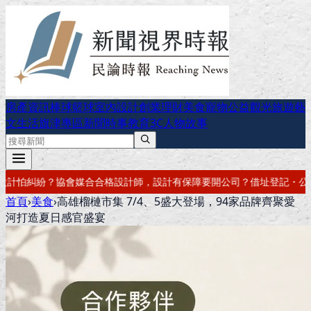
房產資訊
棒球
籃球
室內設計
創業理財
美食
寵物公益
觀光旅遊
藝
文生活
旗津專區
新聞時事
教育
3C
人物故事
保障
要開公司？借址登記・公司設立・工商登記一次辦好
記帳報稅・節稅
首頁
›
美食
›
高雄榴槤市集 7/4、5盛大登場，94家品牌齊聚愛
河打造夏日感官盛宴