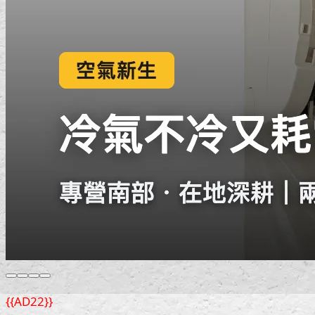
{{AD22}}