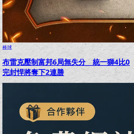
棒球
布雷克壓制富邦6局無失分 統一獅4比0
完封悍將奪下2連勝