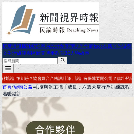
房產資訊
棒球
籃球
室內設計
創業理財
美食
寵物公益
觀光旅遊
藝
文生活
旗津專區
新聞時事
教育
3C
人物故事
設計有保障
要開公司？借址登記・公司設立・工商登記一次辦好
記帳報稅
首頁
›
寵物公益
›
毛孩與飼主攜手成長，六週犬隻行為訓練課程
溫暖結訓