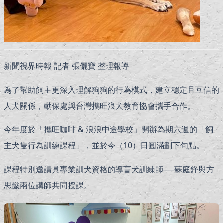
新聞視界時報 記者 張儷寶 整理報導
為了幫助飼主更深入理解狗狗的行為模式，建立穩定且互信的
人犬關係，動保處與台灣攜旺浪犬教育協會攜手合作。
今年度於「攜旺咖啡 & 浪浪中途學校」開辦為期六週的「飼
主犬隻行為訓練課程」，並於今（10）日圓滿劃下句點。
課程特別邀請具專業訓犬資格的導盲犬訓練師──蘇庭鋒與方
思懿兩位講師共同授課。