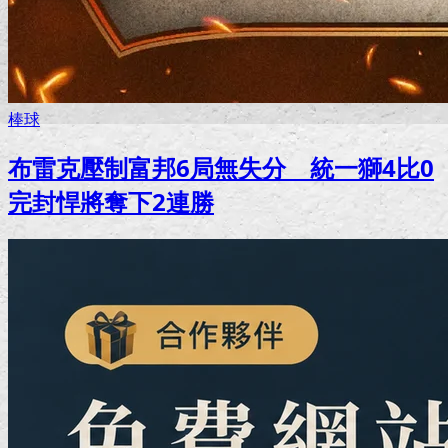
棒球
布雷克壓制富邦6局無失分 統一獅4比0
完封悍將奪下2連勝