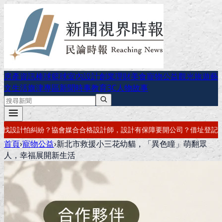
房產資訊
棒球
籃球
室內設計
創業理財
美食
寵物公益
觀光旅遊
藝
文生活
旗津專區
新聞時事
教育
3C
人物故事
，設計有保障
要開公司？借址登記・公司設立・工商登記一次辦好
記帳報
首頁
›
寵物公益
›
新北市救援小三花幼貓，「異色瞳」萌翻眾
人，幸福展開新生活