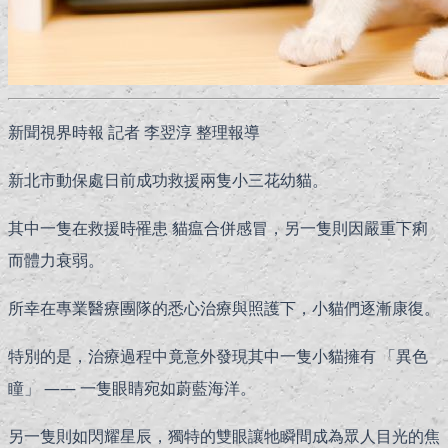
新聞視界時報 記者 李翌淳 整理報導
新北市動保處日前成功救援兩隻小三花幼貓。
其中一隻在救援時罹患 貓瘟合併感冒，另一隻則因嚴重下痢
而體力衰弱。
所幸在專業醫療團隊的悉心治療與照護下，小貓們逐漸康復。
特別的是，治療過程中竟意外發現其中一隻小貓擁有 「異色
瞳」 —— 一隻眼睛宛如蔚藍海洋。
另一隻則如閃耀星辰，獨特的雙眼讓牠瞬間成為眾人目光的焦