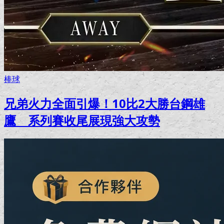
棒球
兄弟火力全面引爆！10比2大勝台鋼雄
鷹 系列賽收尾展現強大攻勢