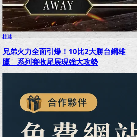
棒球
兄弟火力全面引爆！10比2大勝台鋼雄
鷹 系列賽收尾展現強大攻勢