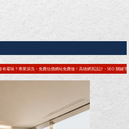
做！高雄網頁設計・SEO 關鍵字優化・立即來電
高雄室內設計｜老