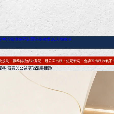
文生活
旗津專區
新聞時事
教育
3C
人物故事
・短期套房・會議室出租
冷氣不冷有霉味？專業深洗・免費估價
網站免費
、趣味競賽與公益演唱溫馨開跑