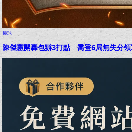
棒球
陳傑憲開轟包辦3打點 喬登6局無失分領