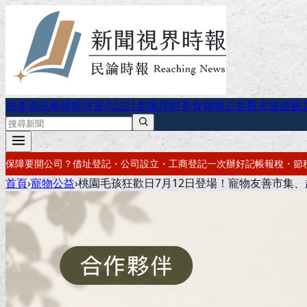
房產資訊
棒球
籃球
室內設計
創業理財
美食
寵物公益
觀光旅遊
藝
工商登記一次辦好
記帳報稅・節稅規劃・帳務健檢
借址登記・辦公室出租
首頁
›
寵物公益
›
桃園毛孩狂歡日7月12日登場！寵物友善市集