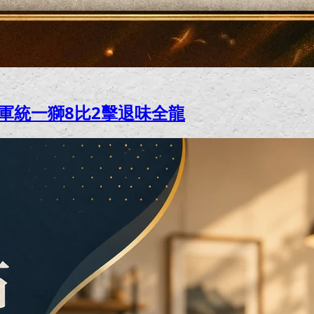
軍統一獅8比2擊退味全龍