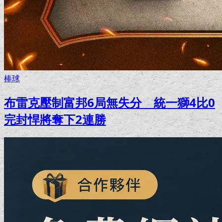
棒球
布雷克壓制富邦6局無失分 統一獅4比0
完封悍將奪下2連勝