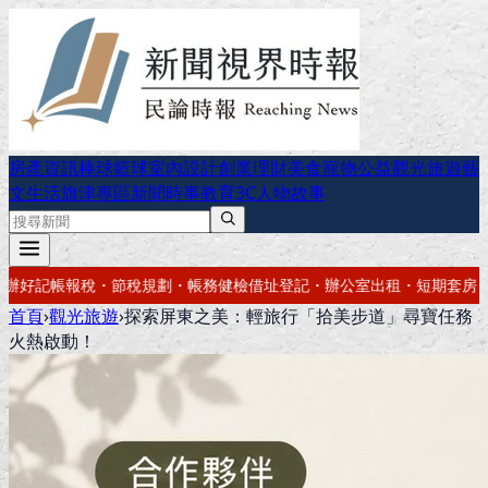
房產資訊
棒球
籃球
室內設計
創業理財
美食
寵物公益
觀光旅遊
藝
文生活
旗津專區
新聞時事
教育
3C
人物故事
址登記・辦公室出租・短期套房・會議室出租
冷氣不冷有霉味？專業深洗
首頁
›
觀光旅遊
›
探索屏東之美：輕旅行「拾美步道」尋寶任務
火熱啟動！