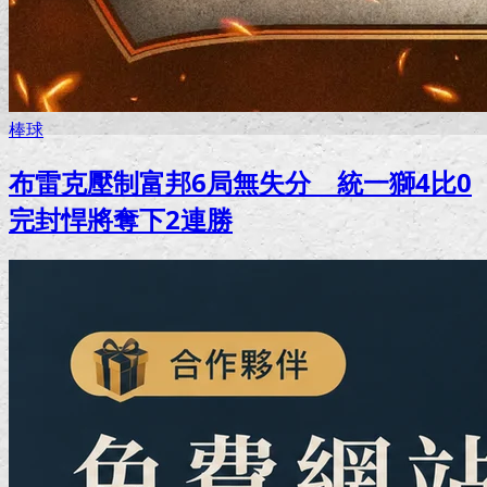
棒球
布雷克壓制富邦6局無失分 統一獅4比0
完封悍將奪下2連勝