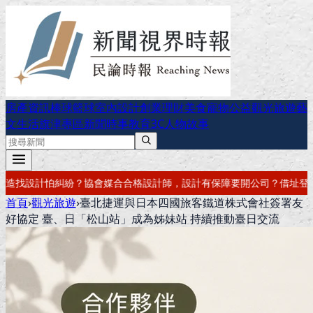
房產資訊
棒球
籃球
室內設計
創業理財
美食
寵物公益
觀光旅遊
藝
文生活
旗津專區
新聞時事
教育
3C
人物故事
，設計有保障
要開公司？借址登記・公司設立・工商登記一次辦好
記帳報
首頁
›
觀光旅遊
›
臺北捷運與日本四國旅客鐵道株式會社簽署友
好協定 臺、日「松山站」成為姊妹站 持續推動臺日交流