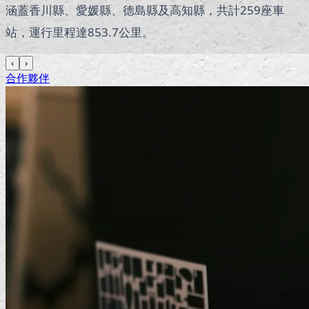
涵蓋香川縣、愛媛縣、德島縣及高知縣，共計259座車
站，運行里程達853.7公里。
‹
›
合作夥伴