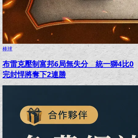
棒球
布雷克壓制富邦6局無失分 統一獅4比0
完封悍將奪下2連勝