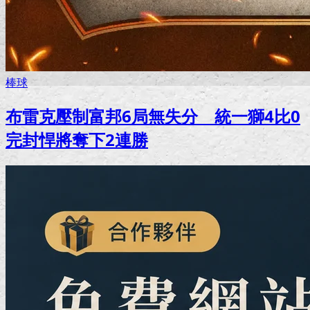
棒球
布雷克壓制富邦6局無失分 統一獅4比0
完封悍將奪下2連勝