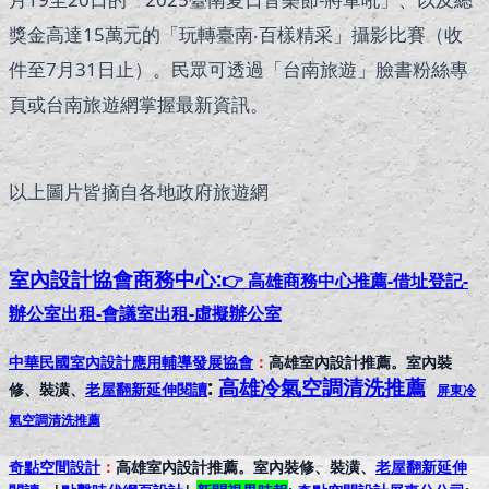
獎金高達15萬元的「玩轉臺南‧百樣精采」攝影比賽（收
件至7月31日止）。民眾可透過「台南旅遊」臉書粉絲專
頁或台南旅遊網掌握最新資訊。
以上圖片皆摘自各地政府旅遊網
室內設計協會
商務中心:
👉 高雄商務中心推薦-借址登記-
辦公室出租-會議室出租-虛擬辦公室
中華民國室內設計應用輔導發展協會
：
高雄室內設計推薦。室內裝
:
高雄冷氣空調清洗推薦
修、裝潢、
老屋翻新延伸閱讀
屏東冷
氣空調清洗推薦
奇點空間設計
：
高雄室內設計推薦。室內裝修、裝潢、
老屋翻新延伸