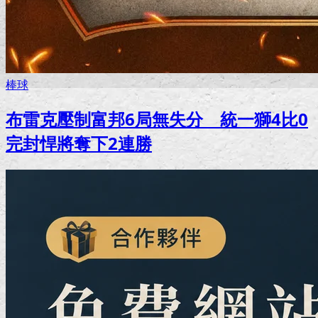
棒球
布雷克壓制富邦6局無失分 統一獅4比0
完封悍將奪下2連勝