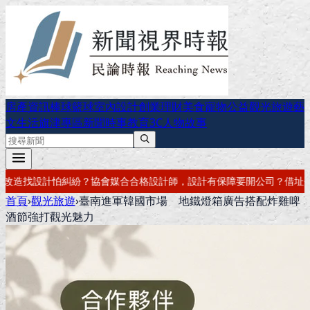
房產資訊
棒球
籃球
室內設計
創業理財
美食
寵物公益
觀光旅遊
藝
文生活
旗津專區
新聞時事
教育
3C
人物故事
師，設計有保障
要開公司？借址登記・公司設立・工商登記一次辦好
記帳
首頁
›
觀光旅遊
›
臺南進軍韓國市場 地鐵燈箱廣告搭配炸雞啤
酒節強打觀光魅力