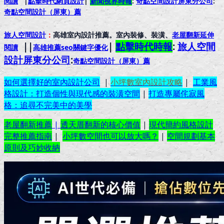
閱讀
|
點擊時代網頁設計
|
新聞視界時報
:
奇點空間設計屏東分公司
:
奇點空間設計（屏東）
薦
旅人空間設計
：
高雄室內設計推薦。室內裝修、裝潢、
老屋翻新延伸
||
|
點擊時代時報
:
旅人空間
閱讀
高雄推薦seo關鍵字優化
設計屏東分公司
:
奇點空間設計（屏東）
薦
如何選擇好的室內設計公司
|
小坪數室內設計攻略
|
工業風
格設計：打造個性與現代感的裝潢空間
|
打造專屬侘寂風
格：追尋不完美中的美學
老屋翻新推薦
|
透天厝翻新的核心價值
|
現代簡約風格設計
完整推薦指南
|
小坪數空間也可以放大嗎？
|
空間規劃基本
原則及巧妙收納