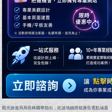
觀光旅遊局局長林國華指出，此波地鐵燈箱廣告選點涵蓋