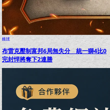
棒球
布雷克壓制富邦6局無失分 統一獅4比0
完封悍將奪下2連勝