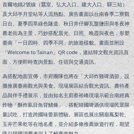
首爾地鐵2號線（蠶室、弘大入口、建大入口、驛三站）
及大邱半月堂站等人流熱點。廣告畫面以台南春季二寮觀
日台、夏季四草綠色隧道、秋日井仔腳瓦盤鹽田與冬夜神
農老街為主景，巧妙搭配晨光、日照、晚霞與夜色，形塑
臺南「一日四時、四季不同」的旅遊樣貌。畫面並附設
「Welcome to Tainan」QR code，連結韓文觀光資訊頁
面，方便即時查詢景點、住宿與交通資訊。
為搭配地面宣傳，市府團隊也將在「大邱炸雞啤酒節」設
攤推廣臺南觀光與美食。現場展區結合觀光資訊、農特產
品與伴手禮展示，並由知名主廚蔡裕峰現場示範台南經典
炸物「酥炸虱目魚背鰭條」，搭配韓國啤酒供現場民眾限
量試吃，打造跨國味蕾新體驗。展區也展出關廟鳳梨乾、
玉井芒果乾等在地名產，並介紹多條推薦旅遊行程，期望
吸引韓國消費者深入了解臺南魅力。