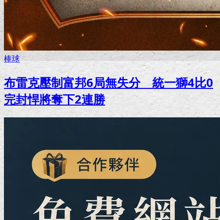
棒球
布雷克壓制富邦6局無失分 統一獅4比0
完封悍將奪下2連勝