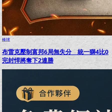
棒球
布雷克壓制富邦6局無失分 統一獅4比0
完封悍將奪下2連勝