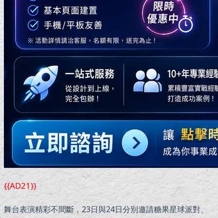
{{AD21}}
舞台表演精彩不間斷，23日與24日分別邀請糖果星球派對、