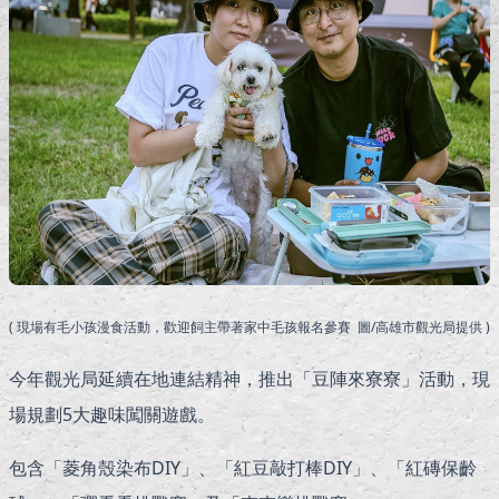
( 現場有毛小孩漫食活動，歡迎飼主帶著家中毛孩報名參賽 圖/高雄市觀光局提供 )
今年觀光局延續在地連結精神，推出「豆陣來寮寮」活動，現
場規劃5大趣味闖關遊戲。
包含「菱角殼染布DIY」、「紅豆敲打棒DIY」、「紅磚保齡