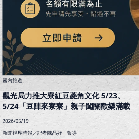
國內旅遊
觀光局力推大寮紅豆菱角文化 5/23、
5/24「豆陣來寮寮」親子闖關歡樂滿載
2026/05/19
新聞視界時報／記者陳品妤 報導