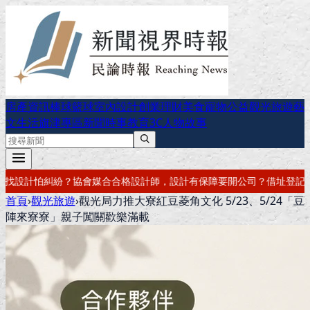
房產資訊
棒球
籃球
室內設計
創業理財
美食
寵物公益
觀光旅遊
藝
文生活
旗津專區
新聞時事
教育
3C
人物故事
設計有保障
要開公司？借址登記・公司設立・工商登記一次辦好
記帳報稅
首頁
›
觀光旅遊
›
觀光局力推大寮紅豆菱角文化 5/23、5/24「豆
陣來寮寮」親子闖關歡樂滿載