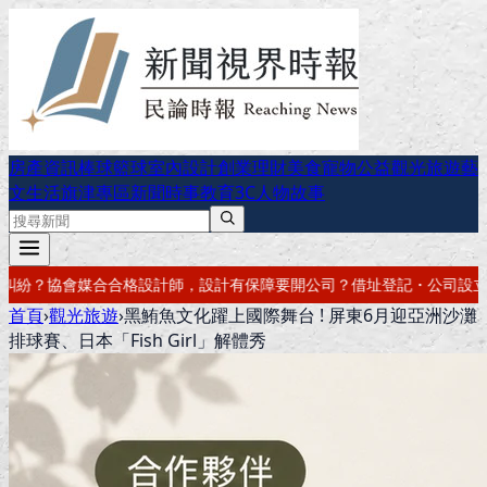
房產資訊
棒球
籃球
室內設計
創業理財
美食
寵物公益
觀光旅遊
藝
文生活
旗津專區
新聞時事
教育
3C
人物故事
要開公司？借址登記・公司設立・工商登記一次辦好
記帳報稅・節稅規劃
首頁
›
觀光旅遊
›
黑鮪魚文化躍上國際舞台 ! 屏東6月迎亞洲沙灘
排球賽、日本「Fish Girl」解體秀