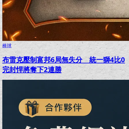
棒球
布雷克壓制富邦6局無失分 統一獅4比0
完封悍將奪下2連勝