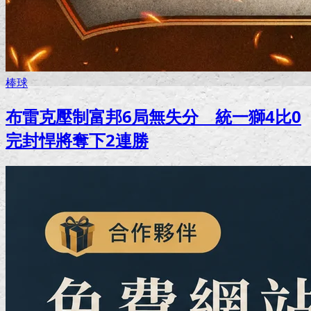
棒球
布雷克壓制富邦6局無失分 統一獅4比0
完封悍將奪下2連勝