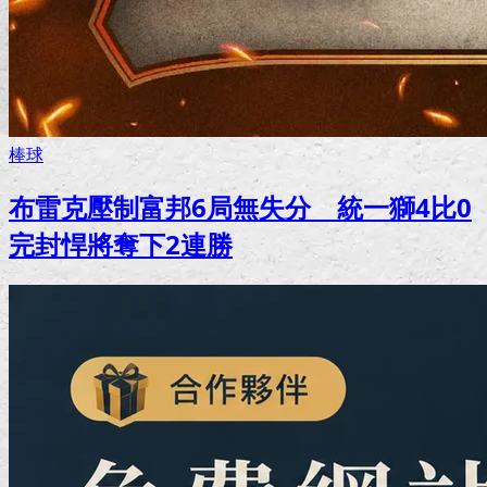
棒球
布雷克壓制富邦6局無失分 統一獅4比0
完封悍將奪下2連勝