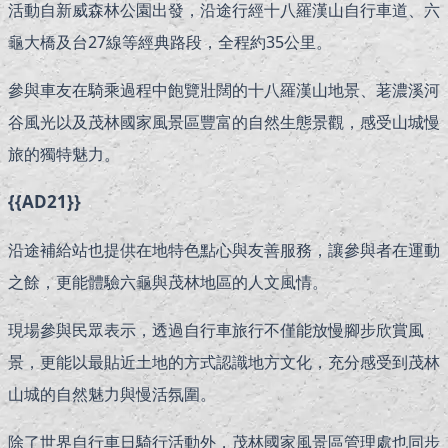
活動自新威森林公園出發，沿途行經十八羅漢山自行車道、六
龜大橋及台27線等經典路段，全程約35公里。
參與車友在騎乘過程中飽覽壯闊的十八羅漢山地景、荖濃溪河
谷風光以及茂林國家風景區豐富的自然生態景觀，感受山城慢
旅的獨特魅力。
{{AD21}}
沿途補給站也提供在地特色點心與友善服務，讓參與者在運動
之餘，更能體驗六龜與茂林地區的人文風情。
現場參與民眾表示，透過自行車旅行不僅能放慢腳步欣賞風
景，更能以最貼近土地的方式認識地方文化，充分感受到茂林
山城的自然魅力與慢活氛圍。
除了世界自行車日騎行活動外，茂林國家風景區管理處也同步