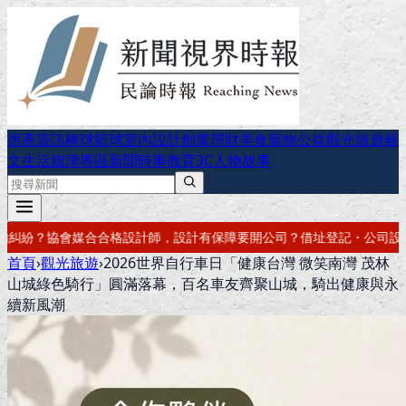
房產資訊
棒球
籃球
室內設計
創業理財
美食
寵物公益
觀光旅遊
藝
文生活
旗津專區
新聞時事
教育
3C
人物故事
要開公司？借址登記・公司設立・工商登記一次辦好
記帳報稅・節稅規劃
首頁
›
觀光旅遊
›
2026世界自行車日「健康台灣 微笑南灣 茂林
山城綠色騎行」圓滿落幕，百名車友齊聚山城，騎出健康與永
續新風潮