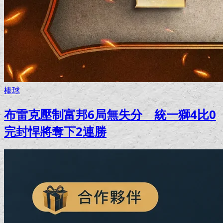
棒球
布雷克壓制富邦6局無失分 統一獅4比0
完封悍將奪下2連勝