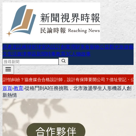
房產資訊
棒球
籃球
室內設計
創業理財
美食
寵物公益
觀光旅遊
藝
文生活
旗津專區
新聞時事
教育
3C
人物故事
有保障
要開公司？借址登記・公司設立・工商登記一次辦好
記帳報稅・節
首頁
›
教育
›
從格鬥到AI任務挑戰，北市激盪學生人形機器人創
新熱情