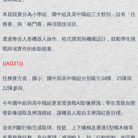
本屆競賽分為小學組、國中組及高中職組三大類別，設有「任
務賽」與「格鬥賽」兩項競技項目。
透過整合人形機器人操作、程式撰寫與機構設計，鼓勵學生挑
戰跨域實作的創新能量。
{{AD21}}
任務賽方面，國小、國中與高中職組分別吸引34隊、25隊與
22隊參與。
今年國中組與高中職組更首度挑戰AI影像辨識，學生需親自開
發影像擷取及辨識模組，讓機器人能自主辨識紅藍目標。
並依判斷行動完成取球、投籃、上下樓梯及通過S型獨木橋等
多重複雜任務，充分實踐「感測輸入」到「行動控制」的完整