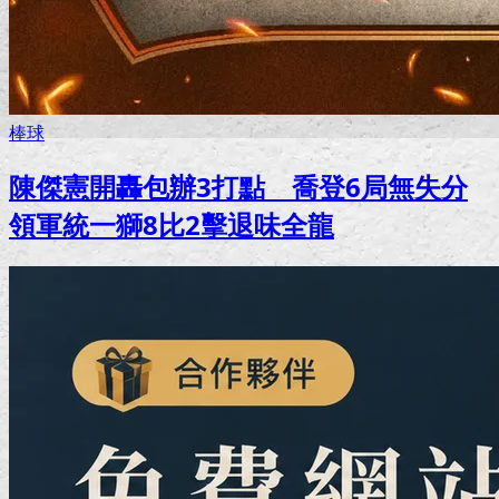
棒球
陳傑憲開轟包辦3打點 喬登6局無失分
領軍統一獅8比2擊退味全龍