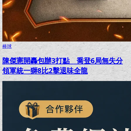
棒球
陳傑憲開轟包辦3打點 喬登6局無失分
領軍統一獅8比2擊退味全龍