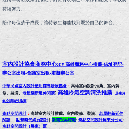
持續努力。
陪伴每位孩子成長，讓特教生都能找到屬於自己的舞台。
室內設計協會
商務中心:
👉 高雄商務中心推薦-借址登記-
辦公室出租-會議室出租-虛擬辦公室
中華民國室內設計應用輔導發展協會
：
高雄室內設計推薦。室內裝
:
高雄冷氣空調清洗推薦
修、裝潢、
老屋翻新延伸閱讀
屏東冷
氣空調清洗推薦
奇點空間設計
：
高雄室內設計推薦。室內裝修、裝潢、
老屋翻新延伸
閱讀
|
點擊時代網頁設計
|
新聞視界時報
:
奇點空間設計屏東分公司
:
奇點空間設計（屏東）
薦