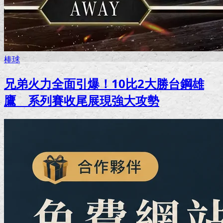
棒球
兄弟火力全面引爆！10比2大勝台鋼雄
鷹 系列賽收尾展現強大攻勢