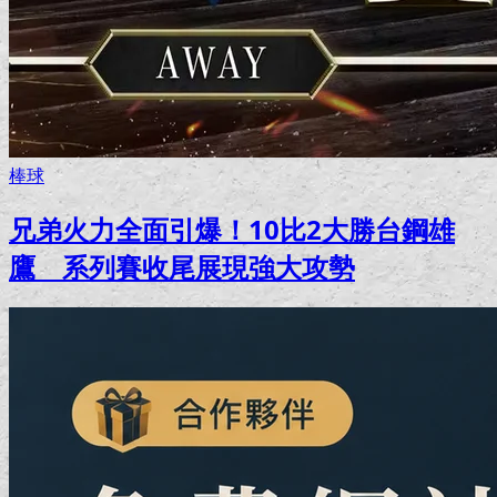
棒球
兄弟火力全面引爆！10比2大勝台鋼雄
鷹 系列賽收尾展現強大攻勢