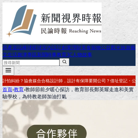
房產資訊
棒球
籃球
室內設計
創業理財
美食
寵物公益
觀光旅遊
藝
文生活
旗津專區
新聞時事
教育
3C
人物故事
有保障
要開公司？借址登記・公司設立・工商登記一次辦好
記帳報稅・節
首頁
›
教育
›
教師節前夕暖心探訪，教育部長鄭英耀走進和美實
驗學校，為特教老師加油打氣