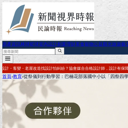
房產資訊
棒球
籃球
室內設計
創業理財
美食
寵物公益
觀光旅遊
藝
協會媒合合格設計師，設計有保障
要開公司？借址登記・公司設立・工商
首頁
›
教育
›
從祭儀到行動學習：巴楠花部落國中小以「四祭四學