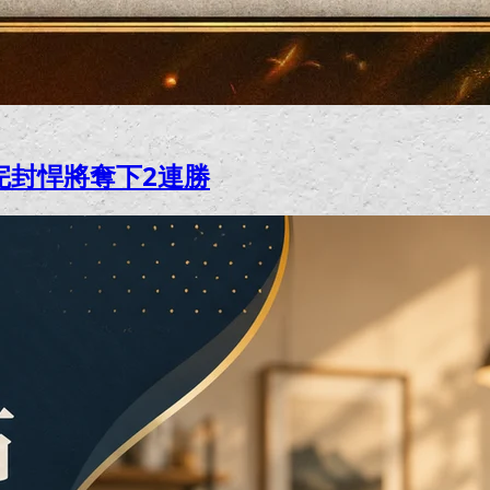
完封悍將奪下2連勝