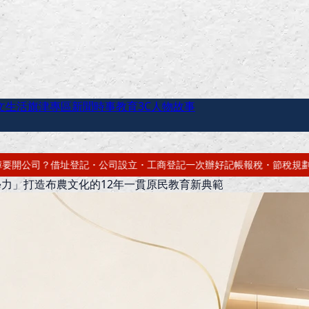
文生活
旗津專區
新聞時事
教育
3C
人物故事
登記一次辦好
記帳報稅・節稅規劃・帳務健檢
借址登記・辦公室出租・短
力」打造布農文化的12年一貫原民教育新典範