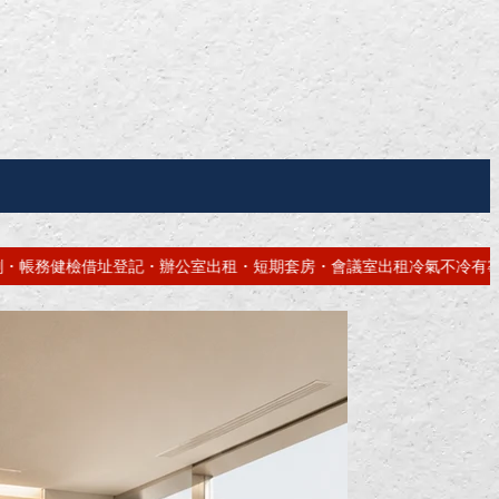
期套房・會議室出租
冷氣不冷有霉味？專業深洗・免費估價
網站免費做！高