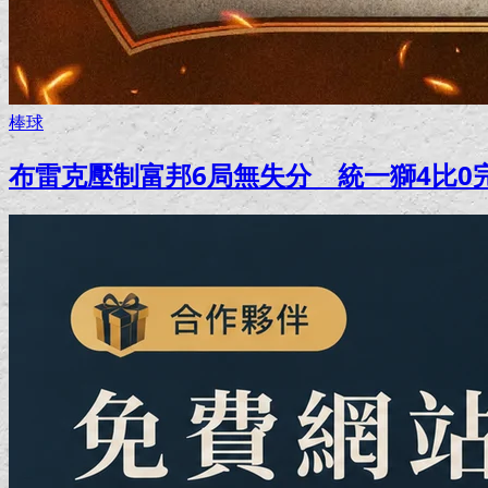
棒球
布雷克壓制富邦6局無失分 統一獅4比0